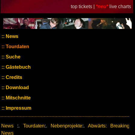
top tickets |
*neu*
live charts
News
Tourdaten
Suche
Gästebuch
Credits
Download
Mitschnitte
Impressum
News
:.
Tourdaten
:.
Nebenprojekte
:.
Abwärts: Breaking
News