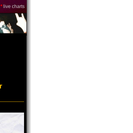
*
live charts
r