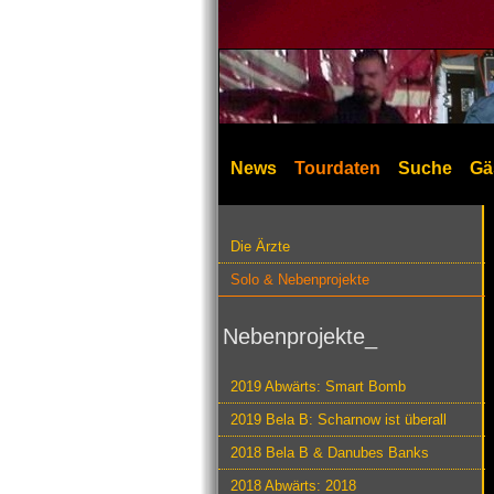
News
Tourdaten
Suche
Gä
Die Ärzte
Solo & Nebenprojekte
Nebenprojekte_
2019 Abwärts: Smart Bomb
2019 Bela B: Scharnow ist überall
2018 Bela B & Danubes Banks
2018 Abwärts: 2018