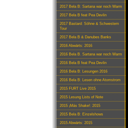
2017 Bela B: Sartana war noch Warm
2017 Bela B feat Pea Devlin
2017 Bastard: Söhne & Schwestern
Tour
2017 Bela B & Danubes Banks
2016 Abwärts: 2016
2016 Bela B. Sartana war noch Warm
2016 Bela B feat Pea Devlin
2016 Bela B: Lesungen 2016
2016 Bela B: Lesen ohne Atomstrom
2015 FURT Live 2015
2015 Lesung Lists of Note
2015 ¡Más Shake!: 2015
2015 Bela B: Einzelshows
2015 Abwärts: 2015