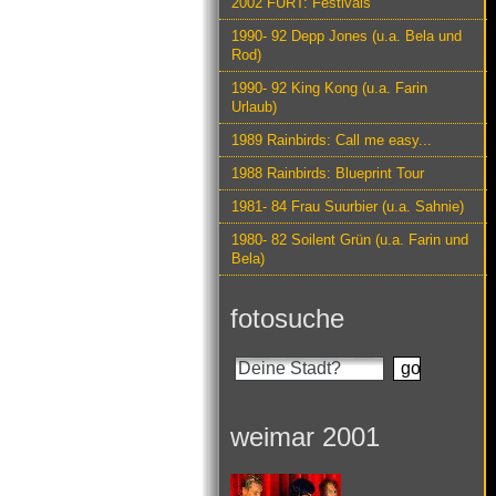
2002 FURT: Festivals
1990- 92 Depp Jones (u.a. Bela und
Rod)
1990- 92 King Kong (u.a. Farin
Urlaub)
1989 Rainbirds: Call me easy...
1988 Rainbirds: Blueprint Tour
1981- 84 Frau Suurbier (u.a. Sahnie)
1980- 82 Soilent Grün (u.a. Farin und
Bela)
fotosuche
weimar 2001