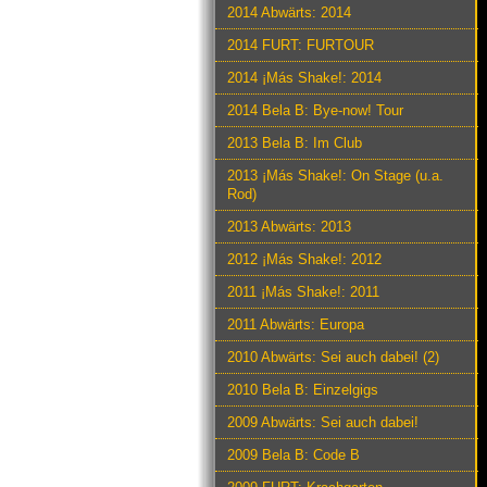
2014 Abwärts: 2014
2014 FURT: FURTOUR
2014 ¡Más Shake!: 2014
2014 Bela B: Bye-now! Tour
2013 Bela B: Im Club
2013 ¡Más Shake!: On Stage (u.a.
Rod)
2013 Abwärts: 2013
2012 ¡Más Shake!: 2012
2011 ¡Más Shake!: 2011
2011 Abwärts: Europa
2010 Abwärts: Sei auch dabei! (2)
2010 Bela B: Einzelgigs
2009 Abwärts: Sei auch dabei!
2009 Bela B: Code B