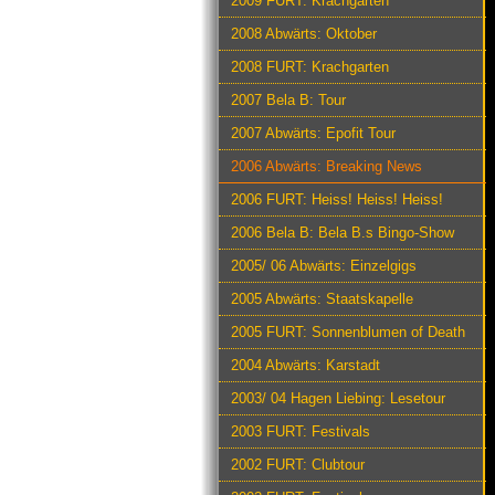
2009 FURT: Krachgarten
2008 Abwärts: Oktober
2008 FURT: Krachgarten
2007 Bela B: Tour
2007 Abwärts: Epofit Tour
2006 Abwärts: Breaking News
2006 FURT: Heiss! Heiss! Heiss!
2006 Bela B: Bela B.s Bingo-Show
2005/ 06 Abwärts: Einzelgigs
2005 Abwärts: Staatskapelle
2005 FURT: Sonnenblumen of Death
2004 Abwärts: Karstadt
2003/ 04 Hagen Liebing: Lesetour
2003 FURT: Festivals
2002 FURT: Clubtour