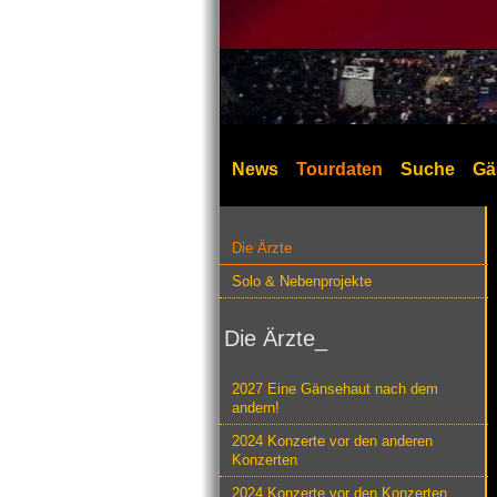
News
Tourdaten
Suche
Gä
Die Ärzte
Solo & Nebenprojekte
Die Ärzte_
2027 Eine Gänsehaut nach dem
andern!
2024 Konzerte vor den anderen
Konzerten
2024 Konzerte vor den Konzerten