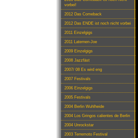
vorbei!
2012 Das Comeback
2012 Das ENDE ist noch nicht vorbei
2011 Einzelgigs
2011 Laternen-Joe
2009 Einzelgigs
2008 Jazzfäst
2007/ 08 Es wird eng
2007 Festivals
2006 Einzelgigs
2005 Festivals
2004 Berlin Wuhlheide
2004 Los Gringos calientes de Berlin
2004 Unrockstar
2003 Terremoto Festival