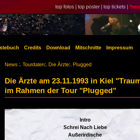
top fotos |
top poster |
top tickets |
*neu
stebuch
Credits
Download
Mitschnitte
Impressum
News
:.
Tourdaten
:.
Die Ärzte
:.
Plugged
Die Ärzte am 23.11.1993 in Kiel "Trau
im Rahmen der Tour "Plugged"
Intro
Schrei Nach Liebe
Außerirdische