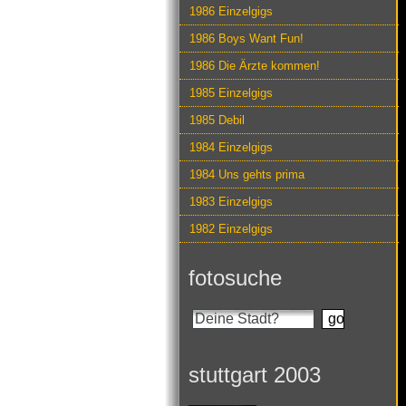
1986 Einzelgigs
1986 Boys Want Fun!
1986 Die Ärzte kommen!
1985 Einzelgigs
1985 Debil
1984 Einzelgigs
1984 Uns gehts prima
1983 Einzelgigs
1982 Einzelgigs
fotosuche
stuttgart 2003