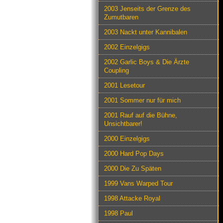
2003 Jenseits der Grenze des
Zumutbaren
2003 Nackt unter Kannibalen
2002 Einzelgigs
2002 Garlic Boys & Die Ärzte
Coupling
2001 Lesetour
2001 Sommer nur für mich
2001 Rauf auf die Bühne,
Unsichtbarer!
2000 Einzelgigs
2000 Hard Pop Days
2000 Die Zu Späten
1999 Vans Warped Tour
1998 Attacke Royal
1998 Paul