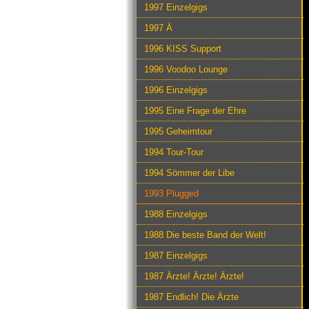
1997 Einzelgigs
1997 Ä
1996 KISS Support
1996 Voodoo Lounge
1996 Einzelgigs
1995 Eine Frage der Ehre
1995 Geheimtour
1994 Tour-Tour
1994 Sömmer der Libe
1993 Plugged
1988 Einzelgigs
1988 Die beste Band der Welt!
1987 Einzelgigs
1987 Ärzte! Ärzte! Ärzte!
1987 Endlich! Die Ärzte