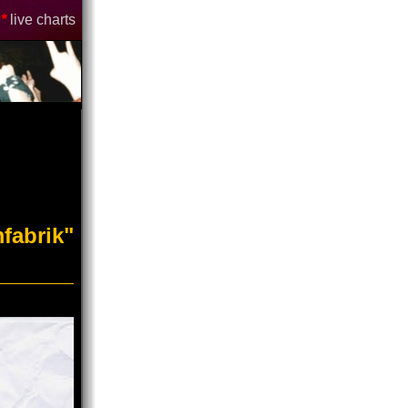
*
live charts
mfabrik"