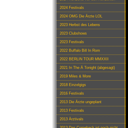
2024 Festivals
2024 OMG Die Ärzte LOL
2023 Herbst des Lebens
2023 Clubshows
2023 Festivals
2022 Buffalo Bill In Rom
2022 BERLIN TOUR MMXXII
2021 In The Ä Tonight (abgesagt)
2019 Miles & More
2018 Einzelgigs
2016 Festivals
2013 Die Ärzte ungeplant
2013 Festivals
2013 Ärztivals
2013 Das Comeback ist noch nicht