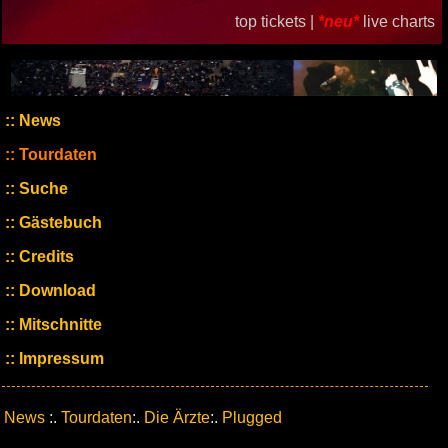
top tickets |
*neu*
live charts
News
Tourdaten
Suche
Gästebuch
Credits
Download
Mitschnitte
Impressum
News
:.
Tourdaten
:.
Die Ärzte
:.
Plugged