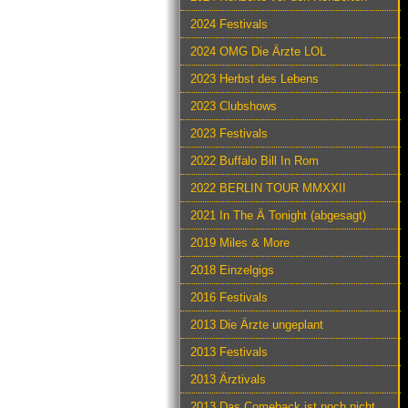
2024 Festivals
2024 OMG Die Ärzte LOL
2023 Herbst des Lebens
2023 Clubshows
2023 Festivals
2022 Buffalo Bill In Rom
2022 BERLIN TOUR MMXXII
2021 In The Ä Tonight (abgesagt)
2019 Miles & More
2018 Einzelgigs
2016 Festivals
2013 Die Ärzte ungeplant
2013 Festivals
2013 Ärztivals
2013 Das Comeback ist noch nicht