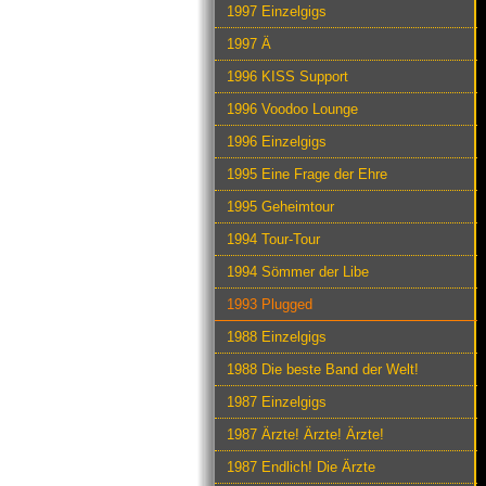
1997 Einzelgigs
1997 Ä
1996 KISS Support
1996 Voodoo Lounge
1996 Einzelgigs
1995 Eine Frage der Ehre
1995 Geheimtour
1994 Tour-Tour
1994 Sömmer der Libe
1993 Plugged
1988 Einzelgigs
1988 Die beste Band der Welt!
1987 Einzelgigs
1987 Ärzte! Ärzte! Ärzte!
1987 Endlich! Die Ärzte