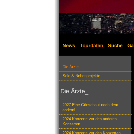
News
Tourdaten
Suche
Gä
Die Ärzte
Solo & Nebenprojekte
Die Ärzte_
2027 Eine Gänsehaut nach dem
andern!
2024 Konzerte vor den anderen
Konzerten
2024 Konzerte vor den Konzerten