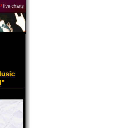
*
live charts
Music
d"