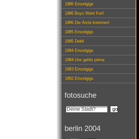
1986 Einzelgigs
1986 Boys Want Fun!
1986 Die Ärzte kommen!
1985 Einzelgigs
1985 Debil
1984 Einzelgigs
1984 Uns gehts prima
1983 Einzelgigs
1982 Einzelgigs
fotosuche
berlin 2004