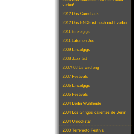
vorbei!
2012 Das Comeback
2012 Das ENDE ist noch nicht vorbei
2011 Einzelgigs
2011 Laternen-Joe
2009 Einzelgigs
2008 Jazzfäst
2007/ 08 Es wird eng
2007 Festivals
2006 Einzelgigs
2005 Festivals
2004 Berlin Wuhlheide
2004 Los Gringos calientes de Berlin
2004 Unrockstar
2003 Terremoto Festival