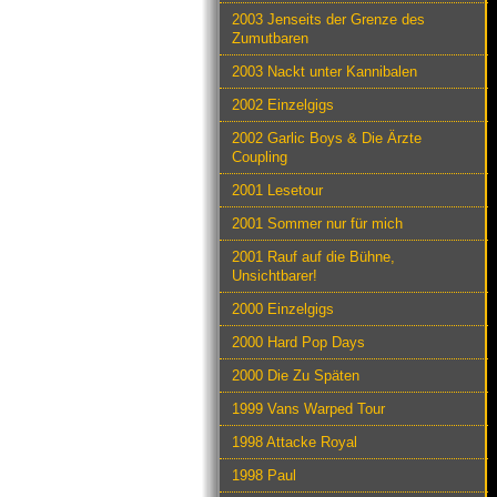
2003 Jenseits der Grenze des
Zumutbaren
2003 Nackt unter Kannibalen
2002 Einzelgigs
2002 Garlic Boys & Die Ärzte
Coupling
2001 Lesetour
2001 Sommer nur für mich
2001 Rauf auf die Bühne,
Unsichtbarer!
2000 Einzelgigs
2000 Hard Pop Days
2000 Die Zu Späten
1999 Vans Warped Tour
1998 Attacke Royal
1998 Paul