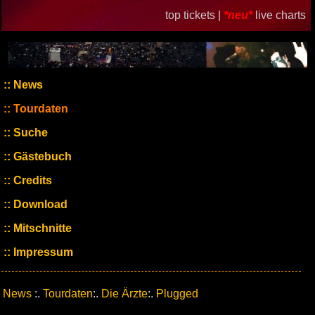
top tickets |
*neu*
live charts
News
Tourdaten
Suche
Gästebuch
Credits
Download
Mitschnitte
Impressum
News
:.
Tourdaten
:.
Die Ärzte
:.
Plugged