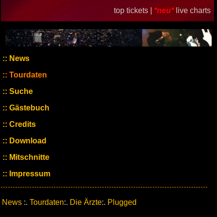
top tickets |
*neu*
live charts
News
Tourdaten
Suche
Gästebuch
Credits
Download
Mitschnitte
Impressum
News
:.
Tourdaten
:.
Die Ärzte
:.
Plugged