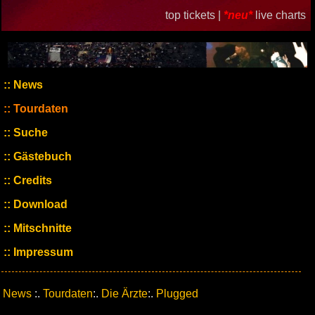
top tickets |
*neu*
live charts
News
Tourdaten
Suche
Gästebuch
Credits
Download
Mitschnitte
Impressum
News
:.
Tourdaten
:.
Die Ärzte
:.
Plugged