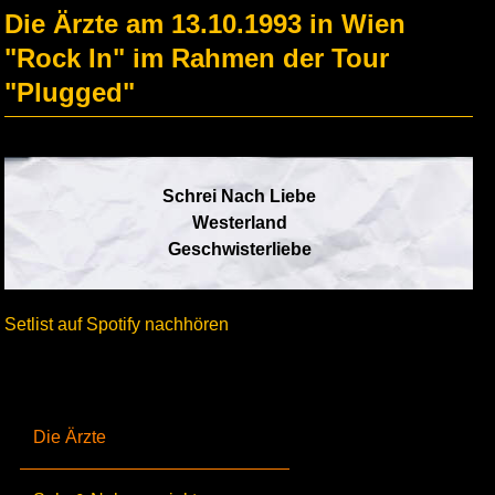
Die Ärzte am 13.10.1993 in Wien
"Rock In" im Rahmen der Tour
"Plugged"
Schrei Nach Liebe
Westerland
Geschwisterliebe
Setlist auf Spotify nachhören
Die Ärzte