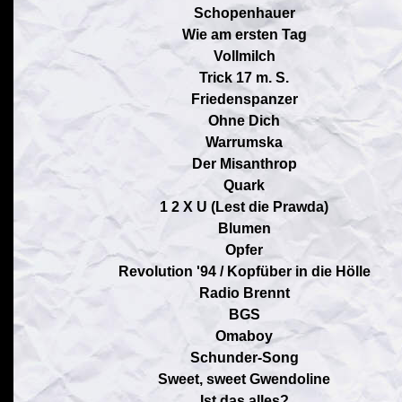
Schopenhauer
Wie am ersten Tag
Vollmilch
Trick 17 m. S.
Friedenspanzer
Ohne Dich
Warrumska
Der Misanthrop
Quark
1 2 X U (Lest die Prawda)
Blumen
Opfer
Revolution '94 / Kopfüber in die Hölle
Radio Brennt
BGS
Omaboy
Schunder-Song
Sweet, sweet Gwendoline
Ist das alles?