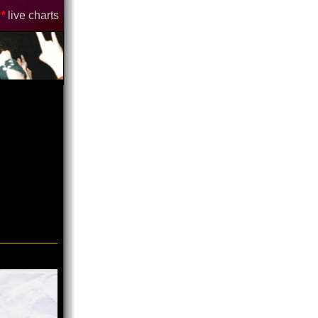
*
live charts