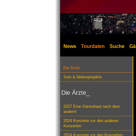
News
Tourdaten
Suche
Gä
Die Ärzte
Solo & Nebenprojekte
Die Ärzte_
2027 Eine Gänsehaut nach dem
andern!
2024 Konzerte vor den anderen
Konzerten
2024 Konzerte vor den Konzerten