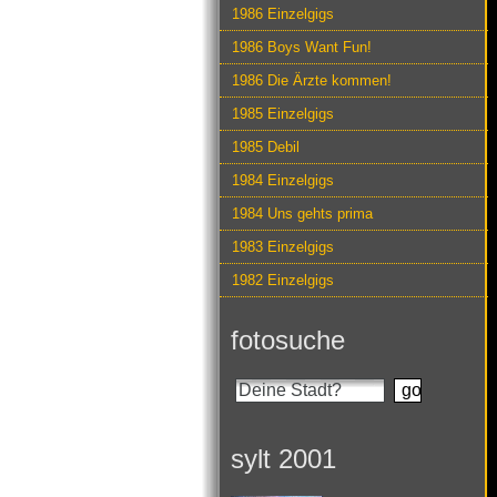
1986 Einzelgigs
1986 Boys Want Fun!
1986 Die Ärzte kommen!
1985 Einzelgigs
1985 Debil
1984 Einzelgigs
1984 Uns gehts prima
1983 Einzelgigs
1982 Einzelgigs
fotosuche
sylt 2001