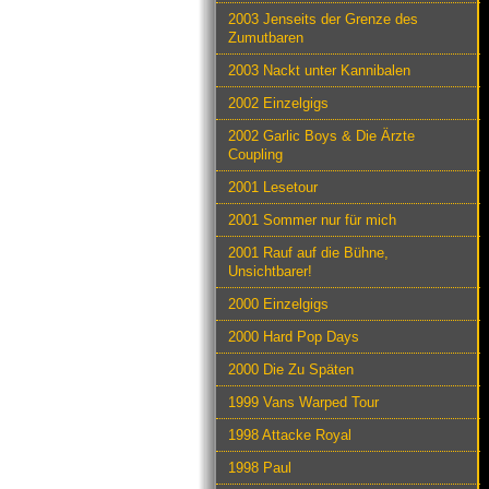
2003 Jenseits der Grenze des
Zumutbaren
2003 Nackt unter Kannibalen
2002 Einzelgigs
2002 Garlic Boys & Die Ärzte
Coupling
2001 Lesetour
2001 Sommer nur für mich
2001 Rauf auf die Bühne,
Unsichtbarer!
2000 Einzelgigs
2000 Hard Pop Days
2000 Die Zu Späten
1999 Vans Warped Tour
1998 Attacke Royal
1998 Paul