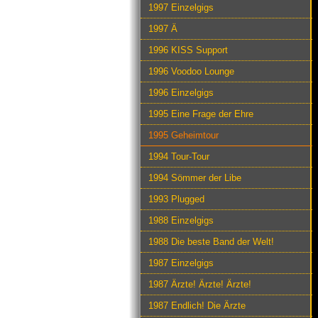
1997 Einzelgigs
1997 Ä
1996 KISS Support
1996 Voodoo Lounge
1996 Einzelgigs
1995 Eine Frage der Ehre
1995 Geheimtour
1994 Tour-Tour
1994 Sömmer der Libe
1993 Plugged
1988 Einzelgigs
1988 Die beste Band der Welt!
1987 Einzelgigs
1987 Ärzte! Ärzte! Ärzte!
1987 Endlich! Die Ärzte