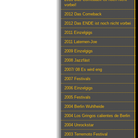
vorbei!
2012 Das Comeback
2012 Das ENDE ist noch nicht vorbei
2011 Einzelgigs
2011 Laternen-Joe
2009 Einzelgigs
2008 Jazzfäst
2007/ 08 Es wird eng
2007 Festivals
2006 Einzelgigs
2005 Festivals
2004 Berlin Wuhlheide
2004 Los Gringos calientes de Berlin
2004 Unrockstar
2003 Terremoto Festival