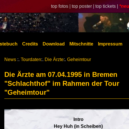
top fotos |
top poster |
top tickets |
*neu
stebuch
Credits
Download
Mitschnitte
Impressum
News
:.
Tourdaten
:.
Die Ärzte
:.
Geheimtour
Die Ärzte am 07.04.1995 in Bremen
"Schlachthof" im Rahmen der Tour
"Geheimtour"
Intro
Hey Huh (in Scheiben)