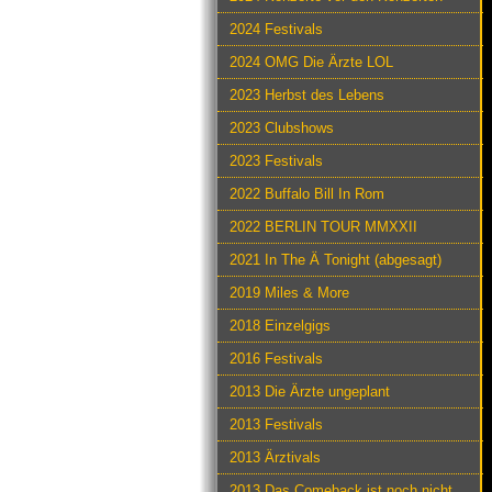
2024 Festivals
2024 OMG Die Ärzte LOL
2023 Herbst des Lebens
2023 Clubshows
2023 Festivals
2022 Buffalo Bill In Rom
2022 BERLIN TOUR MMXXII
2021 In The Ä Tonight (abgesagt)
2019 Miles & More
2018 Einzelgigs
2016 Festivals
2013 Die Ärzte ungeplant
2013 Festivals
2013 Ärztivals
2013 Das Comeback ist noch nicht