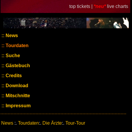
top tickets |
*neu*
live charts
News
Tourdaten
Suche
Gästebuch
Credits
Download
Mitschnitte
Impressum
News
:.
Tourdaten
:.
Die Ärzte
:.
Tour-Tour