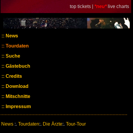
top tickets |
*neu*
live charts
News
Tourdaten
Suche
Gästebuch
Credits
Download
Mitschnitte
Impressum
News
:.
Tourdaten
:.
Die Ärzte
:.
Tour-Tour