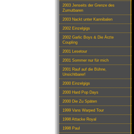
2003 Jenseits der Grenze des
Zumutbaren
2003 Nackt unter Kannibalen
2002 Einzelgigs
2002 Garlic Boys & Die Ärzte
Coupling
2001 Lesetour
2001 Sommer nur für mich
2001 Rauf auf die Bühne,
Unsichtbarer!
2000 Einzelgigs
2000 Hard Pop Days
2000 Die Zu Späten
1999 Vans Warped Tour
1998 Attacke Royal
1998 Paul