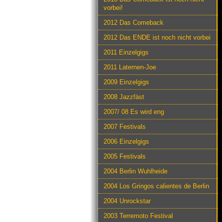
vorbei!
2012 Das Comeback
2012 Das ENDE ist noch nicht vorbei
2011 Einzelgigs
2011 Laternen-Joe
2009 Einzelgigs
2008 Jazzfäst
2007/ 08 Es wird eng
2007 Festivals
2006 Einzelgigs
2005 Festivals
2004 Berlin Wuhlheide
2004 Los Gringos calientes de Berlin
2004 Unrockstar
2003 Terremoto Festival