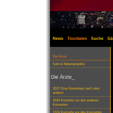
News
Tourdaten
Suche
Gä
Die Ärzte
Solo & Nebenprojekte
Die Ärzte_
2027 Eine Gänsehaut nach dem
andern!
2024 Konzerte vor den anderen
Konzerten
2024 Konzerte vor den Konzerten