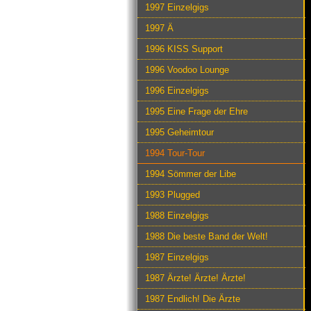
1997 Einzelgigs
1997 Ä
1996 KISS Support
1996 Voodoo Lounge
1996 Einzelgigs
1995 Eine Frage der Ehre
1995 Geheimtour
1994 Tour-Tour
1994 Sömmer der Libe
1993 Plugged
1988 Einzelgigs
1988 Die beste Band der Welt!
1987 Einzelgigs
1987 Ärzte! Ärzte! Ärzte!
1987 Endlich! Die Ärzte