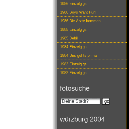
1986 Einzelgigs
1986 Boys Want Fun!
1986 Die Ärzte kommen!
1985 Einzelgigs
1985 Debil
1984 Einzelgigs
1984 Uns gehts prima
1983 Einzelgigs
1982 Einzelgigs
fotosuche
würzburg 2004