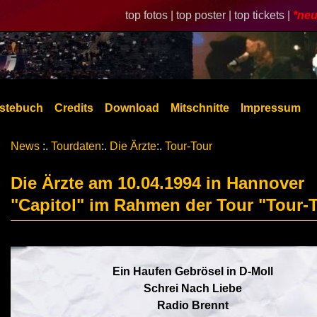
top fotos |
top poster |
top tickets |
*neu
stebuch
Credits
Download
Mitschnitte
Impressum
News
:.
Tourdaten
:.
Die Ärzte
:.
Tour-Tour
Die Ärzte am 10.04.1994 in Hannover
"Capitol" im Rahmen der Tour "Tour-
Ein Haufen Gebrösel in D-Moll
Schrei Nach Liebe
Radio Brennt