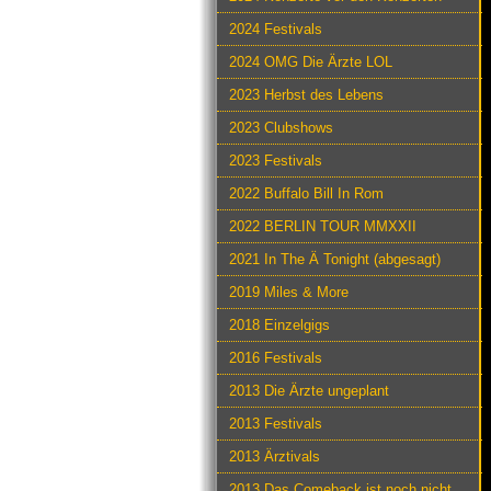
2024 Festivals
2024 OMG Die Ärzte LOL
2023 Herbst des Lebens
2023 Clubshows
2023 Festivals
2022 Buffalo Bill In Rom
2022 BERLIN TOUR MMXXII
2021 In The Ä Tonight (abgesagt)
2019 Miles & More
2018 Einzelgigs
2016 Festivals
2013 Die Ärzte ungeplant
2013 Festivals
2013 Ärztivals
2013 Das Comeback ist noch nicht