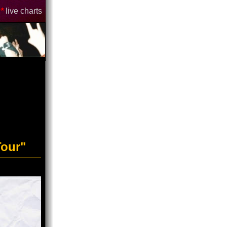
*
live charts
Tour"