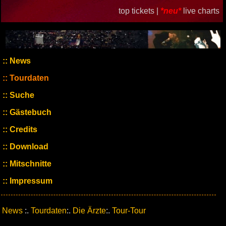
top tickets |
*neu*
live charts
News
Tourdaten
Suche
Gästebuch
Credits
Download
Mitschnitte
Impressum
News
:.
Tourdaten
:.
Die Ärzte
:.
Tour-Tour