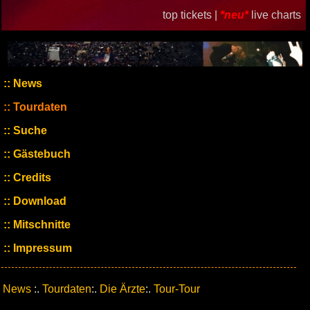
top tickets |
*neu*
live charts
News
Tourdaten
Suche
Gästebuch
Credits
Download
Mitschnitte
Impressum
News
:.
Tourdaten
:.
Die Ärzte
:.
Tour-Tour