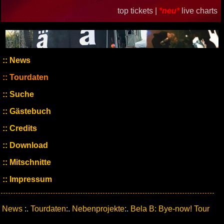
top tickets |
*neu*
live charts
News
Tourdaten
Suche
Gästebuch
Credits
Download
Mitschnitte
Impressum
News
:.
Tourdaten
:.
Nebenprojekte
:.
Bela B: Bye-now! Tour