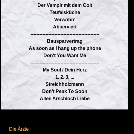
Der Vampir mit dem Colt
Teufelsküche
Verwöhn'
Abserviert
----------------------------------------------
Bausparvertrag
As soon as I hang up the phone
Don't You Want Me
----------------------------------------------
My Soul / Dein Herz
1. 2. 3. ...
Streichholzmann
Don't Peak To Soon
Altes Arschloch Liebe
Die Ärzte