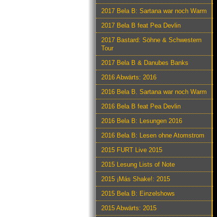
2017 Bela B: Sartana war noch Warm
2017 Bela B feat Pea Devlin
2017 Bastard: Söhne & Schwestern
Tour
2017 Bela B & Danubes Banks
2016 Abwärts: 2016
2016 Bela B. Sartana war noch Warm
2016 Bela B feat Pea Devlin
2016 Bela B: Lesungen 2016
2016 Bela B: Lesen ohne Atomstrom
2015 FURT Live 2015
2015 Lesung Lists of Note
2015 ¡Más Shake!: 2015
2015 Bela B: Einzelshows
2015 Abwärts: 2015