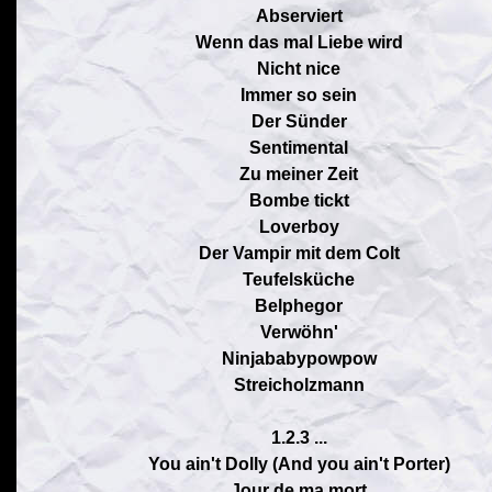
Abserviert
Wenn das mal Liebe wird
Nicht nice
Immer so sein
Der Sünder
Sentimental
Zu meiner Zeit
Bombe tickt
Loverboy
Der Vampir mit dem Colt
Teufelsküche
Belphegor
Verwöhn'
Ninjababypowpow
Streicholzmann
1.2.3 ...
You ain't Dolly (And you ain't Porter)
Jour de ma mort