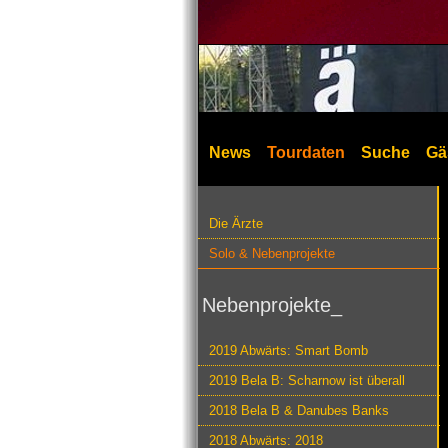
News
Tourdaten
Suche
Gä
Die Ärzte
Solo & Nebenprojekte
Nebenprojekte_
2019 Abwärts: Smart Bomb
2019 Bela B: Scharnow ist überall
2018 Bela B & Danubes Banks
2018 Abwärts: 2018