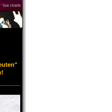
*
live charts
euten"
w!