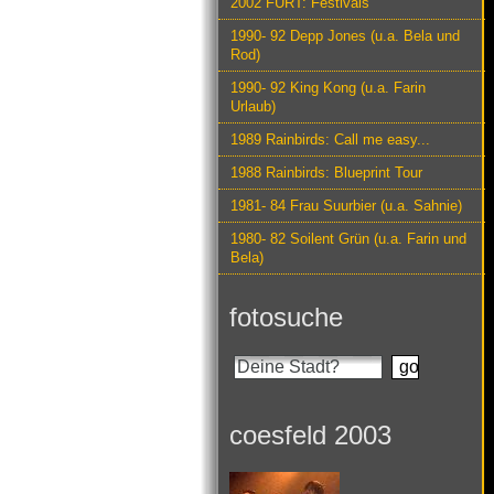
2002 FURT: Festivals
1990- 92 Depp Jones (u.a. Bela und
Rod)
1990- 92 King Kong (u.a. Farin
Urlaub)
1989 Rainbirds: Call me easy...
1988 Rainbirds: Blueprint Tour
1981- 84 Frau Suurbier (u.a. Sahnie)
1980- 82 Soilent Grün (u.a. Farin und
Bela)
fotosuche
coesfeld 2003