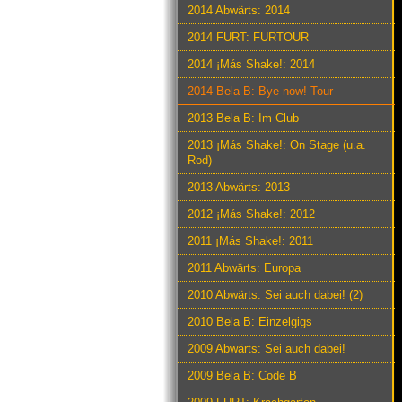
2014 Abwärts: 2014
2014 FURT: FURTOUR
2014 ¡Más Shake!: 2014
2014 Bela B: Bye-now! Tour
2013 Bela B: Im Club
2013 ¡Más Shake!: On Stage (u.a.
Rod)
2013 Abwärts: 2013
2012 ¡Más Shake!: 2012
2011 ¡Más Shake!: 2011
2011 Abwärts: Europa
2010 Abwärts: Sei auch dabei! (2)
2010 Bela B: Einzelgigs
2009 Abwärts: Sei auch dabei!
2009 Bela B: Code B