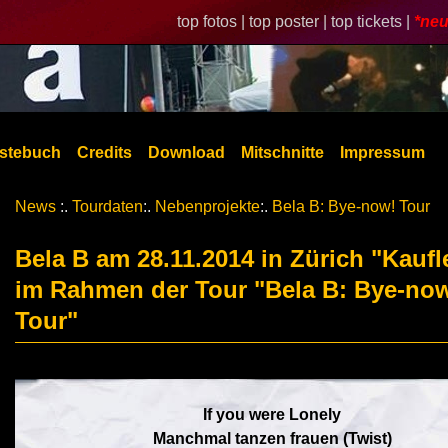
top fotos |
top poster |
top tickets |
*neu
stebuch
Credits
Download
Mitschnitte
Impressum
News
:.
Tourdaten
:.
Nebenprojekte
:.
Bela B: Bye-now! Tour
Bela B am 28.11.2014 in Zürich "Kaufl
im Rahmen der Tour "Bela B: Bye-no
Tour"
If you were Lonely
Manchmal tanzen frauen (Twist)