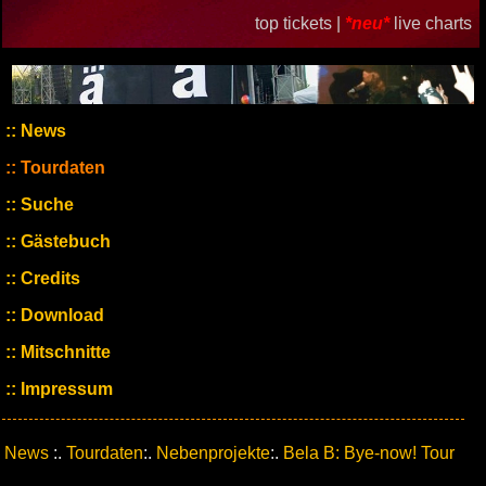
top tickets |
*neu*
live charts
News
Tourdaten
Suche
Gästebuch
Credits
Download
Mitschnitte
Impressum
News
:.
Tourdaten
:.
Nebenprojekte
:.
Bela B: Bye-now! Tour