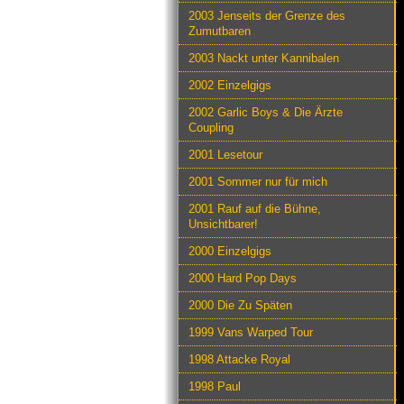
2003 Jenseits der Grenze des
Zumutbaren
2003 Nackt unter Kannibalen
2002 Einzelgigs
2002 Garlic Boys & Die Ärzte
Coupling
2001 Lesetour
2001 Sommer nur für mich
2001 Rauf auf die Bühne,
Unsichtbarer!
2000 Einzelgigs
2000 Hard Pop Days
2000 Die Zu Späten
1999 Vans Warped Tour
1998 Attacke Royal
1998 Paul