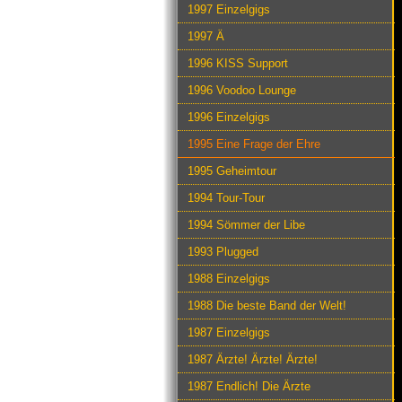
1997 Einzelgigs
1997 Ä
1996 KISS Support
1996 Voodoo Lounge
1996 Einzelgigs
1995 Eine Frage der Ehre
1995 Geheimtour
1994 Tour-Tour
1994 Sömmer der Libe
1993 Plugged
1988 Einzelgigs
1988 Die beste Band der Welt!
1987 Einzelgigs
1987 Ärzte! Ärzte! Ärzte!
1987 Endlich! Die Ärzte