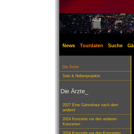
News
Tourdaten
Suche
Gä
Die Ärzte
Solo & Nebenprojekte
Die Ärzte_
2027 Eine Gänsehaut nach dem
andern!
2024 Konzerte vor den anderen
Konzerten
2024 Konzerte vor den Konzerten