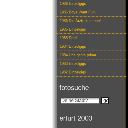
1986 Einzelgigs
1986 Boys Want Fun!
1986 Die Ärzte kommen!
1985 Einzelgigs
1985 Debil
1984 Einzelgigs
1984 Uns gehts prima
1983 Einzelgigs
1982 Einzelgigs
fotosuche
erfurt 2003