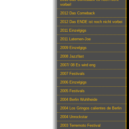
vorbei!
2012 Das Comeback
2012 Das ENDE ist noch nicht vorbei
2011 Einzelgigs
2011 Laternen-Joe
2009 Einzelgigs
2008 Jazzfäst
2007/ 08 Es wird eng
2007 Festivals
2006 Einzelgigs
2005 Festivals
2004 Berlin Wuhlheide
2004 Los Gringos calientes de Berlin
2004 Unrockstar
2003 Terremoto Festival