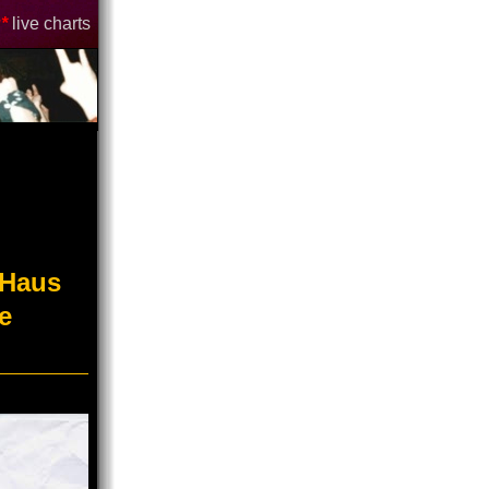
*
live charts
"Haus
e