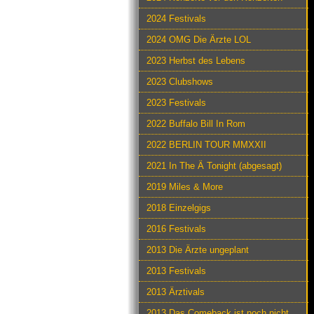
2024 Festivals
2024 OMG Die Ärzte LOL
2023 Herbst des Lebens
2023 Clubshows
2023 Festivals
2022 Buffalo Bill In Rom
2022 BERLIN TOUR MMXXII
2021 In The Ä Tonight (abgesagt)
2019 Miles & More
2018 Einzelgigs
2016 Festivals
2013 Die Ärzte ungeplant
2013 Festivals
2013 Ärztivals
2013 Das Comeback ist noch nicht