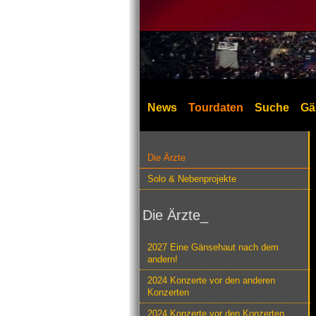
News
Tourdaten
Suche
Gä
Die Ärzte
Solo & Nebenprojekte
Die Ärzte_
2027 Eine Gänsehaut nach dem
andern!
2024 Konzerte vor den anderen
Konzerten
2024 Konzerte vor den Konzerten