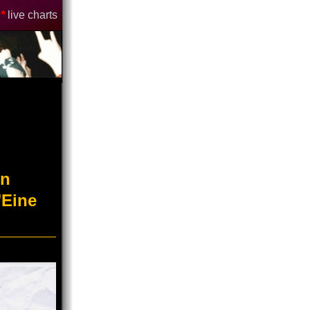
*
live charts
en
"Eine