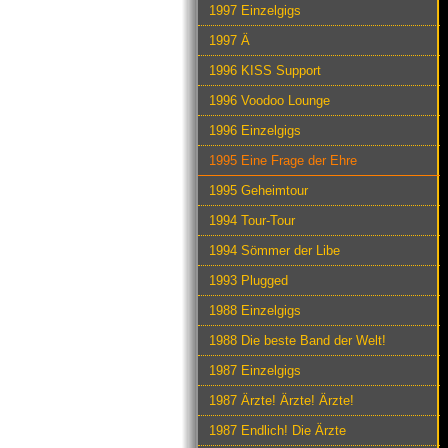
1997 Einzelgigs
1997 Ä
1996 KISS Support
1996 Voodoo Lounge
1996 Einzelgigs
1995 Eine Frage der Ehre
1995 Geheimtour
1994 Tour-Tour
1994 Sömmer der Libe
1993 Plugged
1988 Einzelgigs
1988 Die beste Band der Welt!
1987 Einzelgigs
1987 Ärzte! Ärzte! Ärzte!
1987 Endlich! Die Ärzte