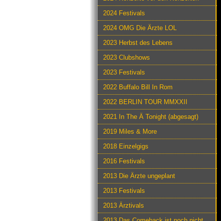
2024 Festivals
2024 OMG Die Ärzte LOL
2023 Herbst des Lebens
2023 Clubshows
2023 Festivals
2022 Buffalo Bill In Rom
2022 BERLIN TOUR MMXXII
2021 In The Ä Tonight (abgesagt)
2019 Miles & More
2018 Einzelgigs
2016 Festivals
2013 Die Ärzte ungeplant
2013 Festivals
2013 Ärztivals
2013 Das Comeback ist noch nicht