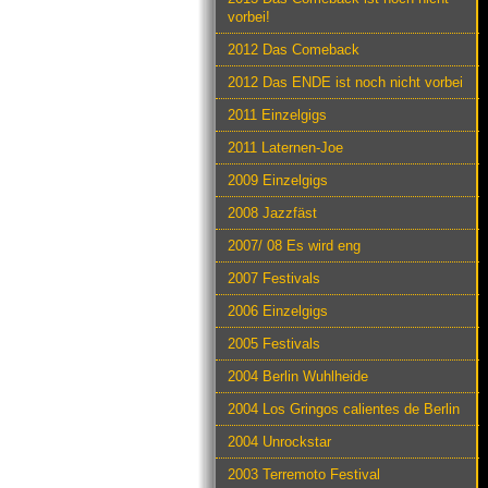
vorbei!
2012 Das Comeback
2012 Das ENDE ist noch nicht vorbei
2011 Einzelgigs
2011 Laternen-Joe
2009 Einzelgigs
2008 Jazzfäst
2007/ 08 Es wird eng
2007 Festivals
2006 Einzelgigs
2005 Festivals
2004 Berlin Wuhlheide
2004 Los Gringos calientes de Berlin
2004 Unrockstar
2003 Terremoto Festival