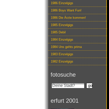
1986 Einzelgigs
1986 Boys Want Fun!
1986 Die Ärzte kommen!
1985 Einzelgigs
1985 Debil
1984 Einzelgigs
1984 Uns gehts prima
1983 Einzelgigs
1982 Einzelgigs
fotosuche
erfurt 2001