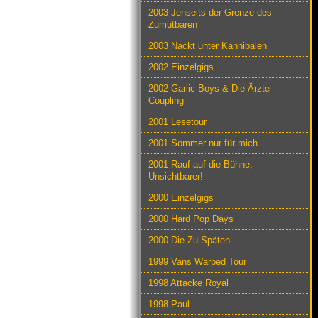
2003 Jenseits der Grenze des
Zumutbaren
2003 Nackt unter Kannibalen
2002 Einzelgigs
2002 Garlic Boys & Die Ärzte
Coupling
2001 Lesetour
2001 Sommer nur für mich
2001 Rauf auf die Bühne,
Unsichtbarer!
2000 Einzelgigs
2000 Hard Pop Days
2000 Die Zu Späten
1999 Vans Warped Tour
1998 Attacke Royal
1998 Paul