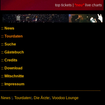
top tickets |
*neu*
live charts
News
Tourdaten
Suche
Gästebuch
Credits
Download
Mitschnitte
Impressum
News
:.
Tourdaten
:.
Die Ärzte
:.
Voodoo Lounge