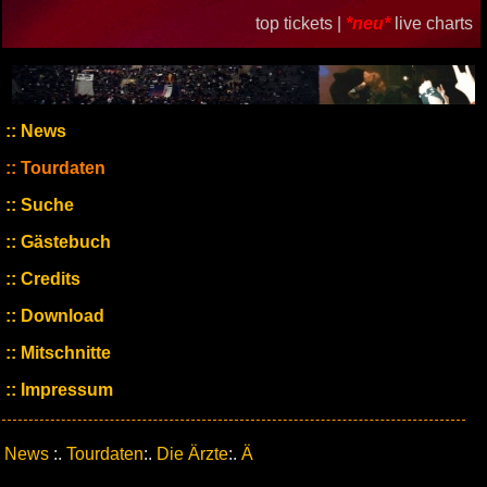
top tickets |
*neu*
live charts
News
Tourdaten
Suche
Gästebuch
Credits
Download
Mitschnitte
Impressum
News
:.
Tourdaten
:.
Die Ärzte
:.
Ä