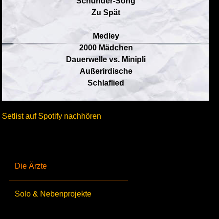
Schunder-Song
Zu Spät
Medley
2000 Mädchen
Dauerwelle vs. Minipli
Außerirdische
Schlaflied
Setlist auf Spotify nachhören
Die Ärzte
Solo & Nebenprojekte