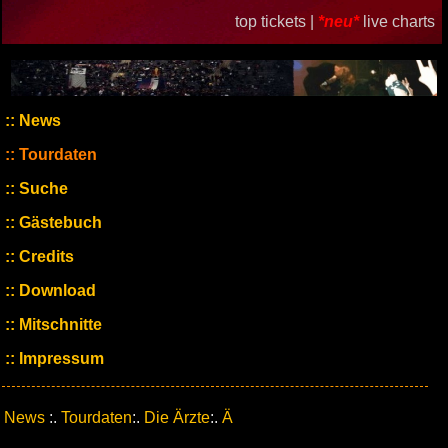
top tickets |
*neu*
live charts
News
Tourdaten
Suche
Gästebuch
Credits
Download
Mitschnitte
Impressum
News
:.
Tourdaten
:.
Die Ärzte
:.
Ä