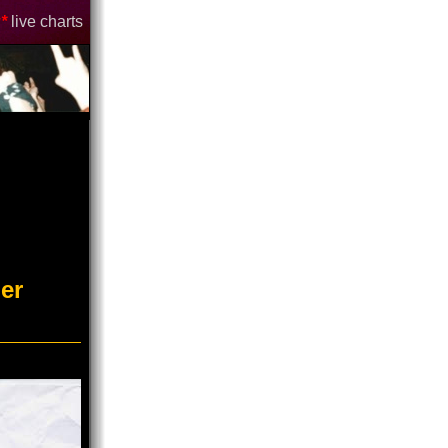
*
live charts
er