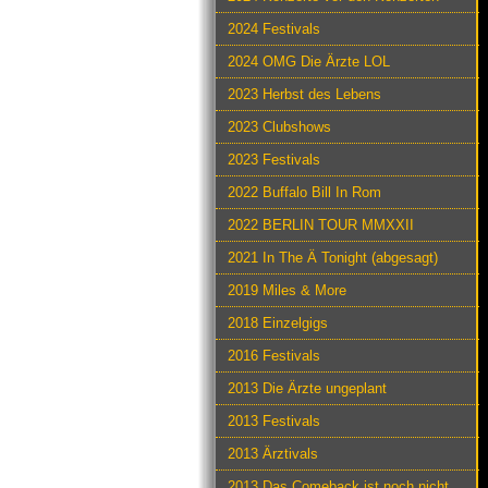
2024 Festivals
2024 OMG Die Ärzte LOL
2023 Herbst des Lebens
2023 Clubshows
2023 Festivals
2022 Buffalo Bill In Rom
2022 BERLIN TOUR MMXXII
2021 In The Ä Tonight (abgesagt)
2019 Miles & More
2018 Einzelgigs
2016 Festivals
2013 Die Ärzte ungeplant
2013 Festivals
2013 Ärztivals
2013 Das Comeback ist noch nicht