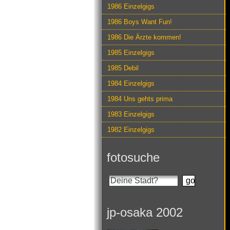
1986 Einzelgigs
1986 Boys Want Fun!
1986 Die Ärzte kommen!
1985 Einzelgigs
1985 Debil
1984 Einzelgigs
1984 Uns gehts prima
1983 Einzelgigs
1982 Einzelgigs
fotosuche
jp-osaka 2002