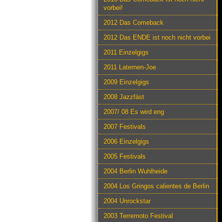
vorbei!
2012 Das Comeback
2012 Das ENDE ist noch nicht vorbei
2011 Einzelgigs
2011 Laternen-Joe
2009 Einzelgigs
2008 Jazzfäst
2007/ 08 Es wird eng
2007 Festivals
2006 Einzelgigs
2005 Festivals
2004 Berlin Wuhlheide
2004 Los Gringos calientes de Berlin
2004 Unrockstar
2003 Terremoto Festival