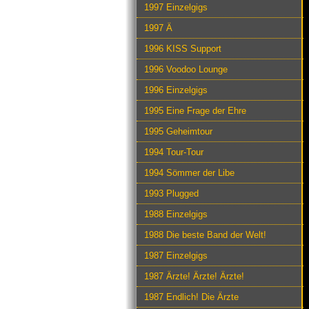
1997 Einzelgigs
1997 Ä
1996 KISS Support
1996 Voodoo Lounge
1996 Einzelgigs
1995 Eine Frage der Ehre
1995 Geheimtour
1994 Tour-Tour
1994 Sömmer der Libe
1993 Plugged
1988 Einzelgigs
1988 Die beste Band der Welt!
1987 Einzelgigs
1987 Ärzte! Ärzte! Ärzte!
1987 Endlich! Die Ärzte