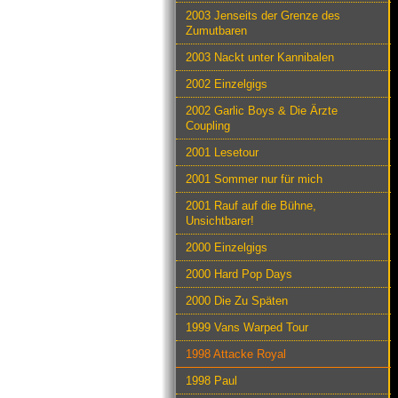
2003 Jenseits der Grenze des
Zumutbaren
2003 Nackt unter Kannibalen
2002 Einzelgigs
2002 Garlic Boys & Die Ärzte
Coupling
2001 Lesetour
2001 Sommer nur für mich
2001 Rauf auf die Bühne,
Unsichtbarer!
2000 Einzelgigs
2000 Hard Pop Days
2000 Die Zu Späten
1999 Vans Warped Tour
1998 Attacke Royal
1998 Paul