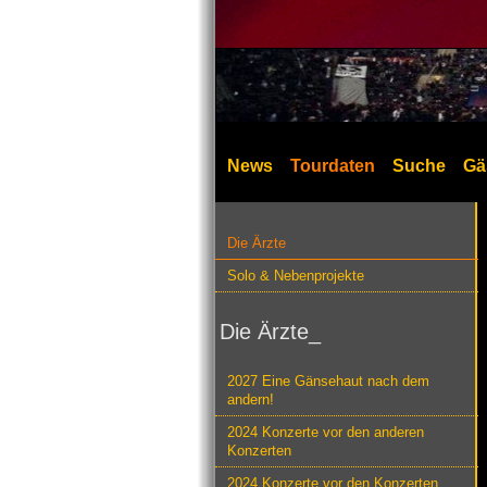
News
Tourdaten
Suche
Gä
Die Ärzte
Solo & Nebenprojekte
Die Ärzte_
2027 Eine Gänsehaut nach dem
andern!
2024 Konzerte vor den anderen
Konzerten
2024 Konzerte vor den Konzerten