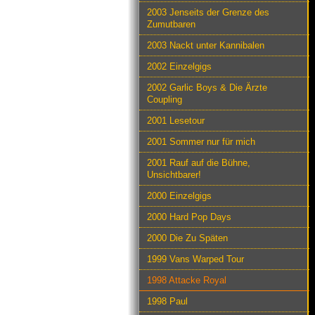
2003 Jenseits der Grenze des
Zumutbaren
2003 Nackt unter Kannibalen
2002 Einzelgigs
2002 Garlic Boys & Die Ärzte
Coupling
2001 Lesetour
2001 Sommer nur für mich
2001 Rauf auf die Bühne,
Unsichtbarer!
2000 Einzelgigs
2000 Hard Pop Days
2000 Die Zu Späten
1999 Vans Warped Tour
1998 Attacke Royal
1998 Paul