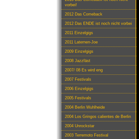
vorbei!
2012 Das Comeback
2012 Das ENDE ist noch nicht vorbei
2011 Einzelgigs
2011 Laternen-Joe
2009 Einzelgigs
2008 Jazzfäst
2007/ 08 Es wird eng
2007 Festivals
2006 Einzelgigs
2005 Festivals
2004 Berlin Wuhlheide
2004 Los Gringos calientes de Berlin
2004 Unrockstar
2003 Terremoto Festival