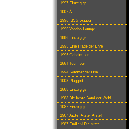
1997 Einzelgigs
1997 Ä
1996 KISS Support
1996 Voodoo Lounge
1996 Einzelgigs
1995 Eine Frage der Ehre
1995 Geheimtour
1994 Tour-Tour
1994 Sömmer der Libe
1993 Plugged
1988 Einzelgigs
1988 Die beste Band der Welt!
1987 Einzelgigs
1987 Ärzte! Ärzte! Ärzte!
1987 Endlich! Die Ärzte