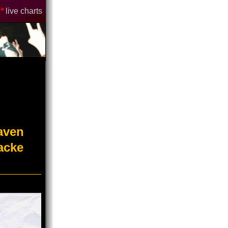
*
live charts
aven
acke