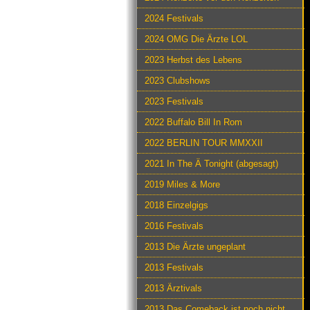
2024 Festivals
2024 OMG Die Ärzte LOL
2023 Herbst des Lebens
2023 Clubshows
2023 Festivals
2022 Buffalo Bill In Rom
2022 BERLIN TOUR MMXXII
2021 In The Ä Tonight (abgesagt)
2019 Miles & More
2018 Einzelgigs
2016 Festivals
2013 Die Ärzte ungeplant
2013 Festivals
2013 Ärztivals
2013 Das Comeback ist noch nicht