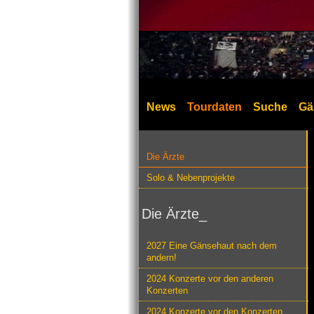
News
Tourdaten
Suche
Gä
Die Ärzte
Solo & Nebenprojekte
Die Ärzte_
2027 Eine Gänsehaut nach dem
andern!
2024 Konzerte vor den anderen
Konzerten
2024 Konzerte vor den Konzerten