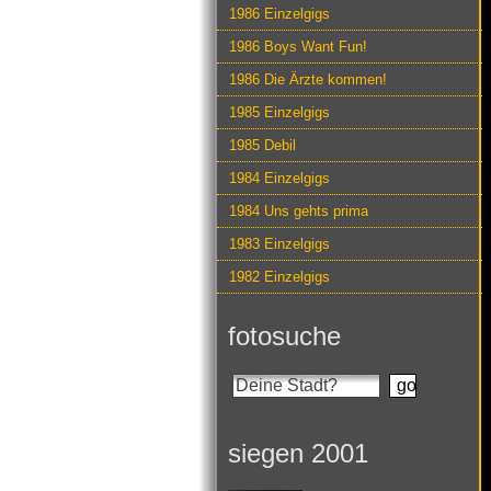
1986 Einzelgigs
1986 Boys Want Fun!
1986 Die Ärzte kommen!
1985 Einzelgigs
1985 Debil
1984 Einzelgigs
1984 Uns gehts prima
1983 Einzelgigs
1982 Einzelgigs
fotosuche
siegen 2001