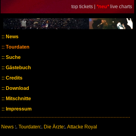
top tickets |
*neu*
live charts
News
Tourdaten
Suche
Gästebuch
Credits
Download
Mitschnitte
Impressum
News
:.
Tourdaten
:.
Die Ärzte
:.
Attacke Royal