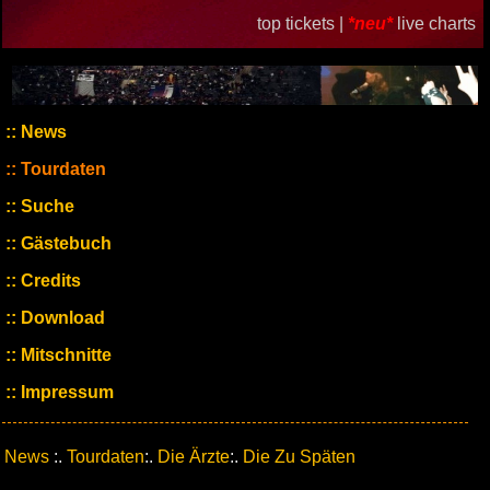
top tickets |
*neu*
live charts
News
Tourdaten
Suche
Gästebuch
Credits
Download
Mitschnitte
Impressum
News
:.
Tourdaten
:.
Die Ärzte
:.
Die Zu Späten