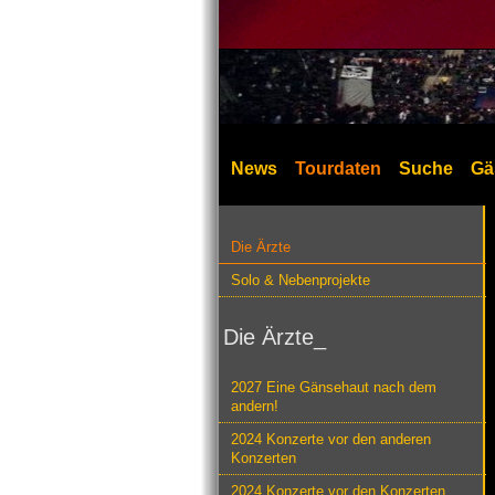
News
Tourdaten
Suche
Gä
Die Ärzte
Solo & Nebenprojekte
Die Ärzte_
2027 Eine Gänsehaut nach dem
andern!
2024 Konzerte vor den anderen
Konzerten
2024 Konzerte vor den Konzerten