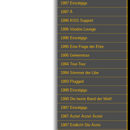
1997 Einzelgigs
1997 Ä
1996 KISS Support
1996 Voodoo Lounge
1996 Einzelgigs
1995 Eine Frage der Ehre
1995 Geheimtour
1994 Tour-Tour
1994 Sömmer der Libe
1993 Plugged
1988 Einzelgigs
1988 Die beste Band der Welt!
1987 Einzelgigs
1987 Ärzte! Ärzte! Ärzte!
1987 Endlich! Die Ärzte