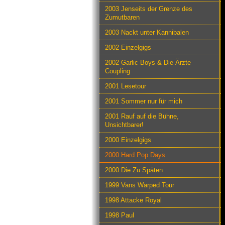
2003 Jenseits der Grenze des
Zumutbaren
2003 Nackt unter Kannibalen
2002 Einzelgigs
2002 Garlic Boys & Die Ärzte
Coupling
2001 Lesetour
2001 Sommer nur für mich
2001 Rauf auf die Bühne,
Unsichtbarer!
2000 Einzelgigs
2000 Hard Pop Days
2000 Die Zu Späten
1999 Vans Warped Tour
1998 Attacke Royal
1998 Paul