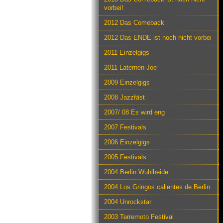
vorbei!
2012 Das Comeback
2012 Das ENDE ist noch nicht vorbei
2011 Einzelgigs
2011 Laternen-Joe
2009 Einzelgigs
2008 Jazzfäst
2007/ 08 Es wird eng
2007 Festivals
2006 Einzelgigs
2005 Festivals
2004 Berlin Wuhlheide
2004 Los Gringos calientes de Berlin
2004 Unrockstar
2003 Terremoto Festival