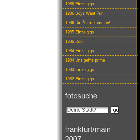
1986 Einzelgigs
1986 Boys Want Fun!
1986 Die Ärzte kommen!
1985 Einzelgigs
1985 Debil
1984 Einzelgigs
1984 Uns gehts prima
1983 Einzelgigs
1982 Einzelgigs
fotosuche
frankfurt/main
2007