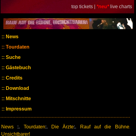
top tickets |
*neu*
live charts
News
Tourdaten
Suche
Gästebuch
Credits
Download
Mitschnitte
Impressum
News
:.
Tourdaten
:.
Die Ärzte
:.
Rauf auf die Bühne,
Unsichtbarer!