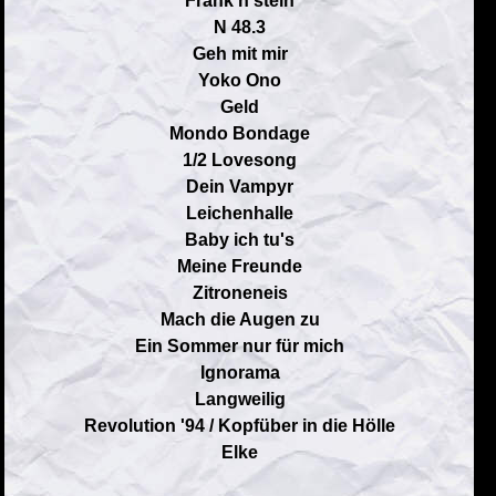
Frank'n'stein
N 48.3
Geh mit mir
Yoko Ono
Geld
Mondo Bondage
1/2 Lovesong
Dein Vampyr
Leichenhalle
Baby ich tu's
Meine Freunde
Zitroneneis
Mach die Augen zu
Ein Sommer nur für mich
Ignorama
Langweilig
Revolution '94 / Kopfüber in die Hölle
Elke