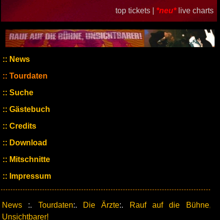
top tickets |
*neu*
live charts
News
Tourdaten
Suche
Gästebuch
Credits
Download
Mitschnitte
Impressum
News
:.
Tourdaten
:.
Die Ärzte
:.
Rauf auf die Bühne,
Unsichtbarer!