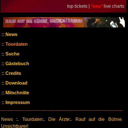
top tickets |
*neu*
live charts
News
Tourdaten
Suche
Gästebuch
Credits
Download
Mitschnitte
Impressum
News
:.
Tourdaten
:.
Die Ärzte
:.
Rauf auf die Bühne,
Unsichtbarer!