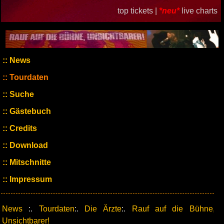
top tickets |
*neu*
live charts
News
Tourdaten
Suche
Gästebuch
Credits
Download
Mitschnitte
Impressum
News
:.
Tourdaten
:.
Die Ärzte
:.
Rauf auf die Bühne,
Unsichtbarer!