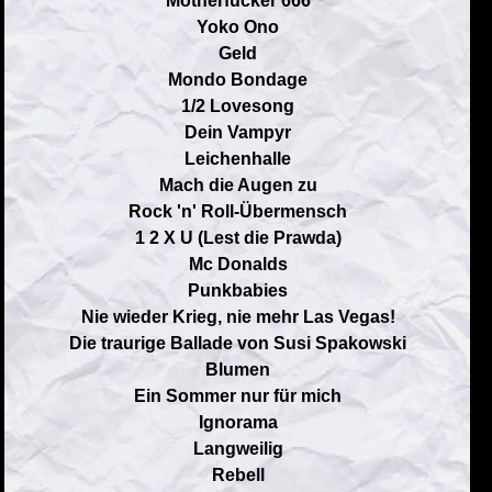
Motherfucker 666
Yoko Ono
Geld
Mondo Bondage
1/2 Lovesong
Dein Vampyr
Leichenhalle
Mach die Augen zu
Rock 'n' Roll-Übermensch
1 2 X U (Lest die Prawda)
Mc Donalds
Punkbabies
Nie wieder Krieg, nie mehr Las Vegas!
Die traurige Ballade von Susi Spakowski
Blumen
Ein Sommer nur für mich
Ignorama
Langweilig
Rebell