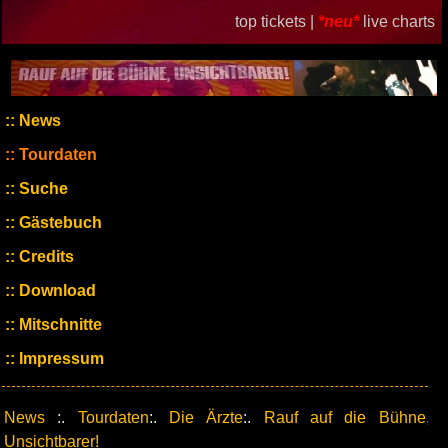
top tickets |
*neu*
live charts
News
Tourdaten
Suche
Gästebuch
Credits
Download
Mitschnitte
Impressum
News
:.
Tourdaten
:.
Die Ärzte
:.
Rauf auf die Bühne,
Unsichtbarer!