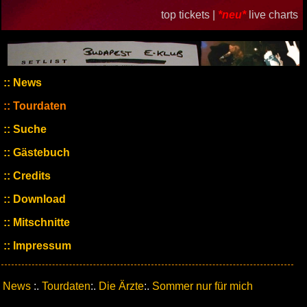
top tickets |
*neu*
live charts
News
Tourdaten
Suche
Gästebuch
Credits
Download
Mitschnitte
Impressum
News
:.
Tourdaten
:.
Die Ärzte
:.
Sommer nur für mich