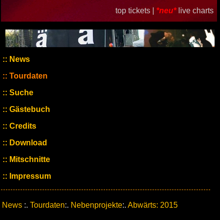
top tickets |
*neu*
live charts
News
Tourdaten
Suche
Gästebuch
Credits
Download
Mitschnitte
Impressum
News
:.
Tourdaten
:.
Nebenprojekte
:.
Abwärts: 2015