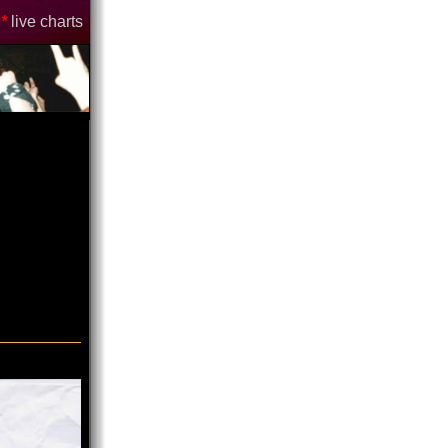
*
live charts