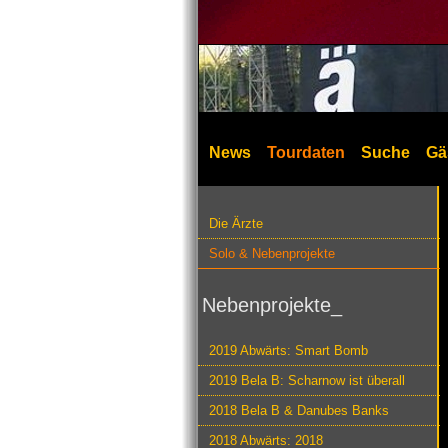
News
Tourdaten
Suche
Gä
Die Ärzte
Solo & Nebenprojekte
Nebenprojekte_
2019 Abwärts: Smart Bomb
2019 Bela B: Scharnow ist überall
2018 Bela B & Danubes Banks
2018 Abwärts: 2018