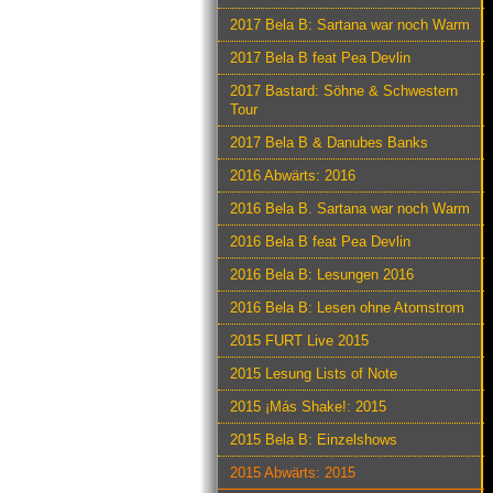
2017 Bela B: Sartana war noch Warm
2017 Bela B feat Pea Devlin
2017 Bastard: Söhne & Schwestern
Tour
2017 Bela B & Danubes Banks
2016 Abwärts: 2016
2016 Bela B. Sartana war noch Warm
2016 Bela B feat Pea Devlin
2016 Bela B: Lesungen 2016
2016 Bela B: Lesen ohne Atomstrom
2015 FURT Live 2015
2015 Lesung Lists of Note
2015 ¡Más Shake!: 2015
2015 Bela B: Einzelshows
2015 Abwärts: 2015