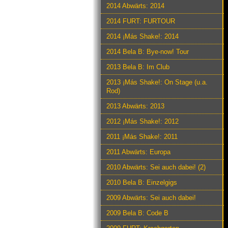
2014 Abwärts: 2014
2014 FURT: FURTOUR
2014 ¡Más Shake!: 2014
2014 Bela B: Bye-now! Tour
2013 Bela B: Im Club
2013 ¡Más Shake!: On Stage (u.a.
Rod)
2013 Abwärts: 2013
2012 ¡Más Shake!: 2012
2011 ¡Más Shake!: 2011
2011 Abwärts: Europa
2010 Abwärts: Sei auch dabei! (2)
2010 Bela B: Einzelgigs
2009 Abwärts: Sei auch dabei!
2009 Bela B: Code B