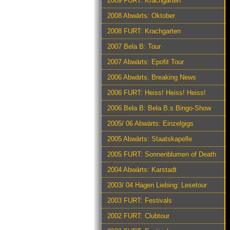
2009 FURT: Krachgarten
2008 Abwärts: Oktober
2008 FURT: Krachgarten
2007 Bela B: Tour
2007 Abwärts: Epofit Tour
2006 Abwärts: Breaking News
2006 FURT: Heiss! Heiss! Heiss!
2006 Bela B: Bela B.s Bingo-Show
2005/ 06 Abwärts: Einzelgigs
2005 Abwärts: Staatskapelle
2005 FURT: Sonnenblumen of Death
2004 Abwärts: Karstadt
2003/ 04 Hagen Liebing: Lesetour
2003 FURT: Festivals
2002 FURT: Clubtour