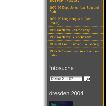
2002 FURT: Festivals
1990- 92 Depp Jones (u.a. Bela und
Rod)
1990- 92 King Kong (u.a. Farin
Urlaub)
1989 Rainbirds: Call me easy...
1988 Rainbirds: Blueprint Tour
1981- 84 Frau Suurbier (u.a. Sahnie)
1980- 82 Soilent Grün (u.a. Farin und
Bela)
fotosuche
dresden 2004