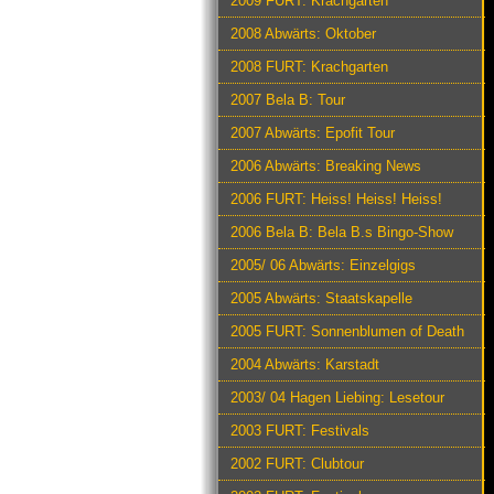
2009 FURT: Krachgarten
2008 Abwärts: Oktober
2008 FURT: Krachgarten
2007 Bela B: Tour
2007 Abwärts: Epofit Tour
2006 Abwärts: Breaking News
2006 FURT: Heiss! Heiss! Heiss!
2006 Bela B: Bela B.s Bingo-Show
2005/ 06 Abwärts: Einzelgigs
2005 Abwärts: Staatskapelle
2005 FURT: Sonnenblumen of Death
2004 Abwärts: Karstadt
2003/ 04 Hagen Liebing: Lesetour
2003 FURT: Festivals
2002 FURT: Clubtour