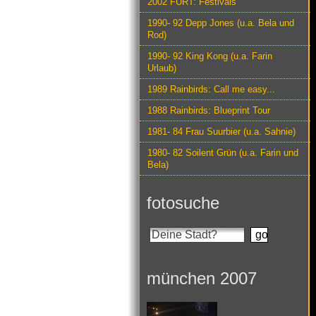
2002 FURT: Festivals
1990- 92 Depp Jones (u.a. Bela und
Rod)
1990- 92 King Kong (u.a. Farin
Urlaub)
1989 Rainbirds: Call me easy...
1988 Rainbirds: Blueprint Tour
1981- 84 Frau Suurbier (u.a. Sahnie)
1980- 82 Soilent Grün (u.a. Farin und
Bela)
fotosuche
münchen 2007