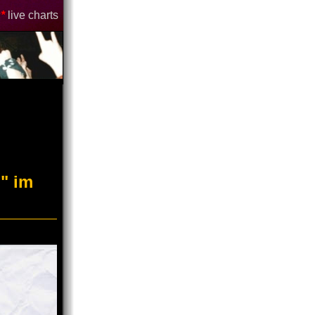
*
live charts
o" im