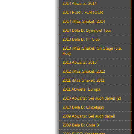
2014 Abwärts: 2014
2014 FURT: FURTOUR
2014 ¡Más Shake!: 2014
2014 Bela B: Bye-now! Tour
2013 Bela B: Im Club
2013 ¡Más Shake!: On Stage (u.a.
Rod)
2013 Abwärts: 2013
2012 ¡Más Shake!: 2012
2011 ¡Más Shake!: 2011
2011 Abwärts: Europa
2010 Abwärts: Sei auch dabei! (2)
2010 Bela B: Einzelgigs
2009 Abwärts: Sei auch dabei!
2009 Bela B: Code B