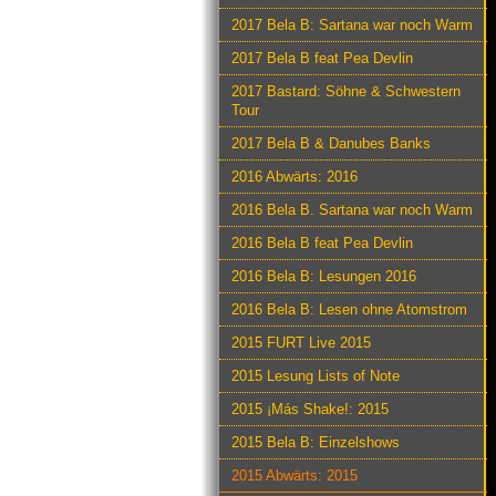
2017 Bela B: Sartana war noch Warm
2017 Bela B feat Pea Devlin
2017 Bastard: Söhne & Schwestern
Tour
2017 Bela B & Danubes Banks
2016 Abwärts: 2016
2016 Bela B. Sartana war noch Warm
2016 Bela B feat Pea Devlin
2016 Bela B: Lesungen 2016
2016 Bela B: Lesen ohne Atomstrom
2015 FURT Live 2015
2015 Lesung Lists of Note
2015 ¡Más Shake!: 2015
2015 Bela B: Einzelshows
2015 Abwärts: 2015