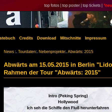
top fotos |
top poster |
top tickets |
*neu
stebuch
Credits
Download
Mitschnitte
Impressum
News
:.
Tourdaten
:.
Nebenprojekte
:.
Abwärts: 2015
Abwärts am 15.05.2015 in Berlin "Lid
Rahmen der Tour "Abwärts: 2015"
Intro (Peking Spring)
Hollywood
Ich seh die Schiffe den Fluß herunterfahren