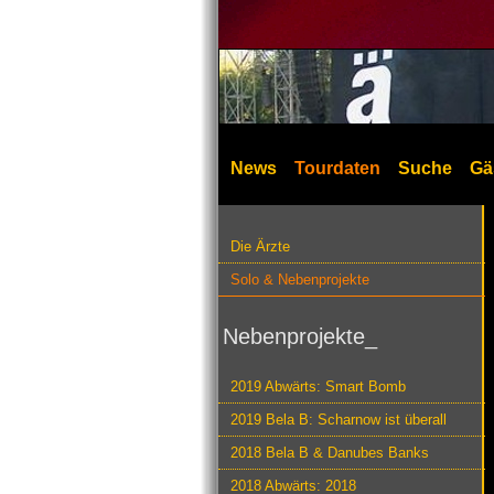
News
Tourdaten
Suche
Gä
Die Ärzte
Solo & Nebenprojekte
Nebenprojekte_
2019 Abwärts: Smart Bomb
2019 Bela B: Scharnow ist überall
2018 Bela B & Danubes Banks
2018 Abwärts: 2018