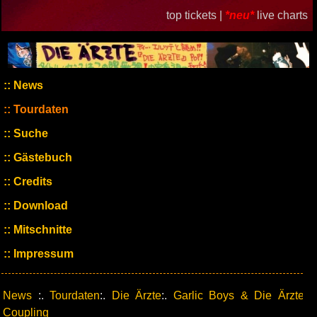
top tickets |
*neu*
live charts
News
Tourdaten
Suche
Gästebuch
Credits
Download
Mitschnitte
Impressum
News
:.
Tourdaten
:.
Die Ärzte
:.
Garlic Boys & Die Ärzte
Coupling