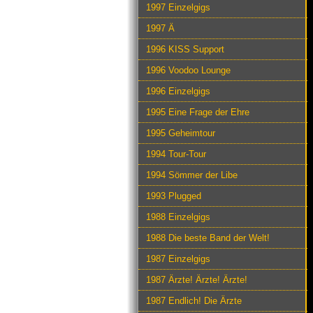
1997 Einzelgigs
1997 Ä
1996 KISS Support
1996 Voodoo Lounge
1996 Einzelgigs
1995 Eine Frage der Ehre
1995 Geheimtour
1994 Tour-Tour
1994 Sömmer der Libe
1993 Plugged
1988 Einzelgigs
1988 Die beste Band der Welt!
1987 Einzelgigs
1987 Ärzte! Ärzte! Ärzte!
1987 Endlich! Die Ärzte