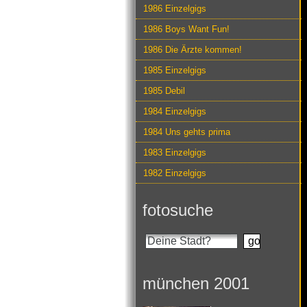
1986 Einzelgigs
1986 Boys Want Fun!
1986 Die Ärzte kommen!
1985 Einzelgigs
1985 Debil
1984 Einzelgigs
1984 Uns gehts prima
1983 Einzelgigs
1982 Einzelgigs
fotosuche
münchen 2001