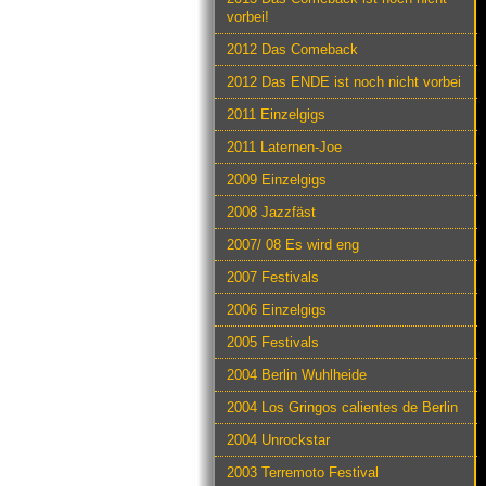
vorbei!
2012 Das Comeback
2012 Das ENDE ist noch nicht vorbei
2011 Einzelgigs
2011 Laternen-Joe
2009 Einzelgigs
2008 Jazzfäst
2007/ 08 Es wird eng
2007 Festivals
2006 Einzelgigs
2005 Festivals
2004 Berlin Wuhlheide
2004 Los Gringos calientes de Berlin
2004 Unrockstar
2003 Terremoto Festival