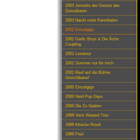
2003 Jenseits der Grenze des
Zumutbaren
2003 Nackt unter Kannibalen
2002 Einzelgigs
2002 Garlic Boys & Die Ärzte
Coupling
2001 Lesetour
2001 Sommer nur für mich
2001 Rauf auf die Bühne,
Unsichtbarer!
2000 Einzelgigs
2000 Hard Pop Days
2000 Die Zu Späten
1999 Vans Warped Tour
1998 Attacke Royal
1998 Paul