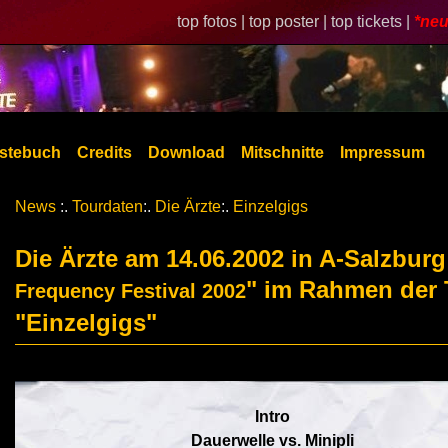
top fotos |
top poster |
top tickets |
*neu
stebuch
Credits
Download
Mitschnitte
Impressum
News
:.
Tourdaten
:.
Die Ärzte
:.
Einzelgigs
Die Ärzte am 14.06.2002 in A-Salzburg
" im Rahmen der 
Frequency Festival 2002
"Einzelgigs"
Intro
Dauerwelle vs. Minipli