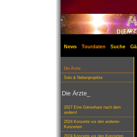
News
Tourdaten
Suche
Gä
Die Ärzte
Solo & Nebenprojekte
Die Ärzte_
2027 Eine Gänsehaut nach dem
andern!
2024 Konzerte vor den anderen
Konzerten
2024 Konzerte vor den Konzerten