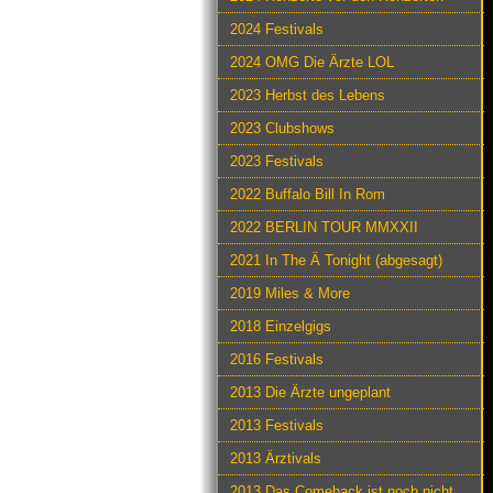
2024 Festivals
2024 OMG Die Ärzte LOL
2023 Herbst des Lebens
2023 Clubshows
2023 Festivals
2022 Buffalo Bill In Rom
2022 BERLIN TOUR MMXXII
2021 In The Ä Tonight (abgesagt)
2019 Miles & More
2018 Einzelgigs
2016 Festivals
2013 Die Ärzte ungeplant
2013 Festivals
2013 Ärztivals
2013 Das Comeback ist noch nicht