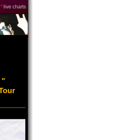
*
live charts
 "
Tour