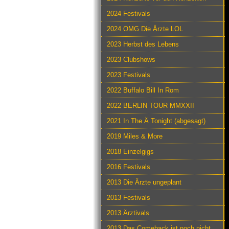
2024 Festivals
2024 OMG Die Ärzte LOL
2023 Herbst des Lebens
2023 Clubshows
2023 Festivals
2022 Buffalo Bill In Rom
2022 BERLIN TOUR MMXXII
2021 In The Ä Tonight (abgesagt)
2019 Miles & More
2018 Einzelgigs
2016 Festivals
2013 Die Ärzte ungeplant
2013 Festivals
2013 Ärztivals
2013 Das Comeback ist noch nicht