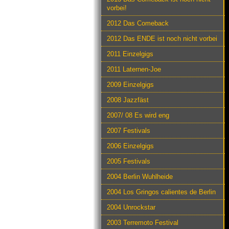
vorbei!
2012 Das Comeback
2012 Das ENDE ist noch nicht vorbei
2011 Einzelgigs
2011 Laternen-Joe
2009 Einzelgigs
2008 Jazzfäst
2007/ 08 Es wird eng
2007 Festivals
2006 Einzelgigs
2005 Festivals
2004 Berlin Wuhlheide
2004 Los Gringos calientes de Berlin
2004 Unrockstar
2003 Terremoto Festival