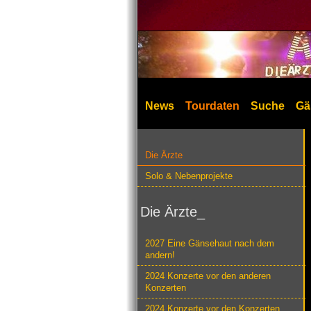
News
Tourdaten
Suche
Gä
Die Ärzte
Solo & Nebenprojekte
Die Ärzte_
2027 Eine Gänsehaut nach dem
andern!
2024 Konzerte vor den anderen
Konzerten
2024 Konzerte vor den Konzerten