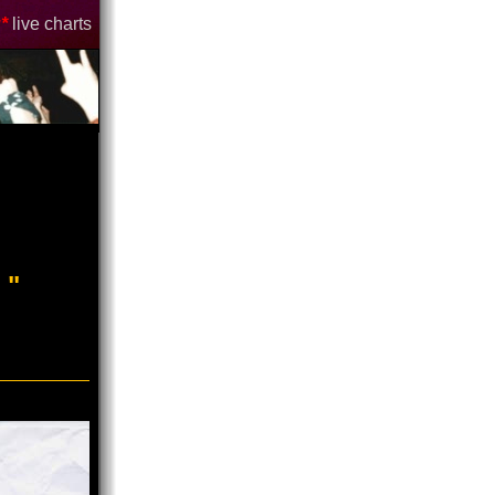
*
live charts
 "