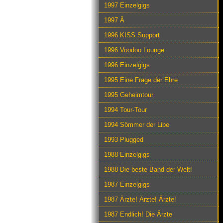
1997 Einzelgigs
1997 Ä
1996 KISS Support
1996 Voodoo Lounge
1996 Einzelgigs
1995 Eine Frage der Ehre
1995 Geheimtour
1994 Tour-Tour
1994 Sömmer der Libe
1993 Plugged
1988 Einzelgigs
1988 Die beste Band der Welt!
1987 Einzelgigs
1987 Ärzte! Ärzte! Ärzte!
1987 Endlich! Die Ärzte