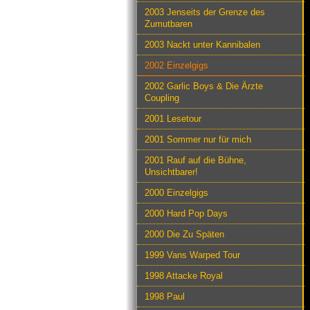
2003 Jenseits der Grenze des
Zumutbaren
2003 Nackt unter Kannibalen
2002 Einzelgigs
2002 Garlic Boys & Die Ärzte
Coupling
2001 Lesetour
2001 Sommer nur für mich
2001 Rauf auf die Bühne,
Unsichtbarer!
2000 Einzelgigs
2000 Hard Pop Days
2000 Die Zu Späten
1999 Vans Warped Tour
1998 Attacke Royal
1998 Paul