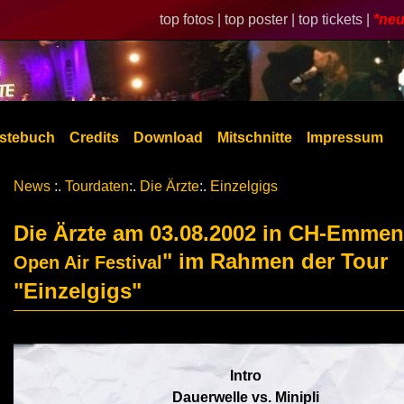
top fotos |
top poster |
top tickets |
*neu
stebuch
Credits
Download
Mitschnitte
Impressum
News
:.
Tourdaten
:.
Die Ärzte
:.
Einzelgigs
Die Ärzte am 03.08.2002 in CH-Emmen
" im Rahmen der Tour
Open Air Festival
"Einzelgigs"
Intro
Dauerwelle vs. Minipli