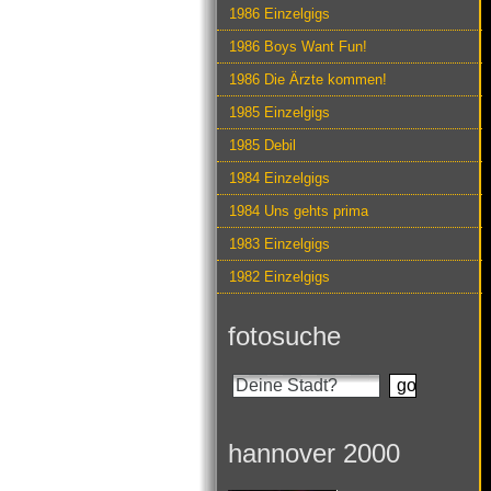
1986 Einzelgigs
1986 Boys Want Fun!
1986 Die Ärzte kommen!
1985 Einzelgigs
1985 Debil
1984 Einzelgigs
1984 Uns gehts prima
1983 Einzelgigs
1982 Einzelgigs
fotosuche
hannover 2000