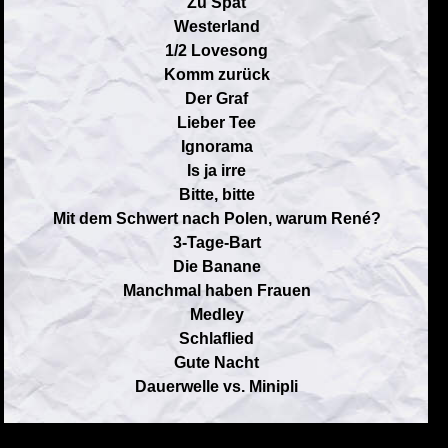
Zu Spät
Westerland
1/2 Lovesong
Komm zurück
Der Graf
Lieber Tee
Ignorama
Is ja irre
Bitte, bitte
Mit dem Schwert nach Polen, warum René?
3-Tage-Bart
Die Banane
Manchmal haben Frauen
Medley
Schlaflied
Gute Nacht
Dauerwelle vs. Minipli