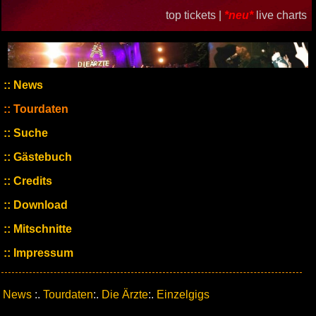
top tickets |
*neu*
live charts
News
Tourdaten
Suche
Gästebuch
Credits
Download
Mitschnitte
Impressum
News
:.
Tourdaten
:.
Die Ärzte
:.
Einzelgigs