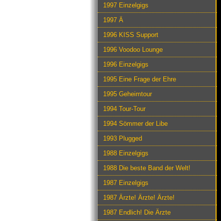
1997 Einzelgigs
1997 Ä
1996 KISS Support
1996 Voodoo Lounge
1996 Einzelgigs
1995 Eine Frage der Ehre
1995 Geheimtour
1994 Tour-Tour
1994 Sömmer der Libe
1993 Plugged
1988 Einzelgigs
1988 Die beste Band der Welt!
1987 Einzelgigs
1987 Ärzte! Ärzte! Ärzte!
1987 Endlich! Die Ärzte