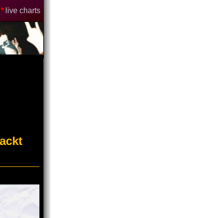
*
live charts
ackt