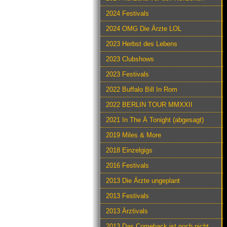
2024 Festivals
2024 OMG Die Ärzte LOL
2023 Herbst des Lebens
2023 Clubshows
2023 Festivals
2022 Buffalo Bill In Rom
2022 BERLIN TOUR MMXXII
2021 In The Ä Tonight (abgesagt)
2019 Miles & More
2018 Einzelgigs
2016 Festivals
2013 Die Ärzte ungeplant
2013 Festivals
2013 Ärztivals
2013 Das Comeback ist noch nicht