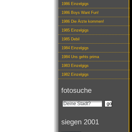
1986 Einzelgigs
1986 Boys Want Fun!
1986 Die Ärzte kommen!
1985 Einzelgigs
1985 Debil
1984 Einzelgigs
1984 Uns gehts prima
1983 Einzelgigs
1982 Einzelgigs
fotosuche
siegen 2001