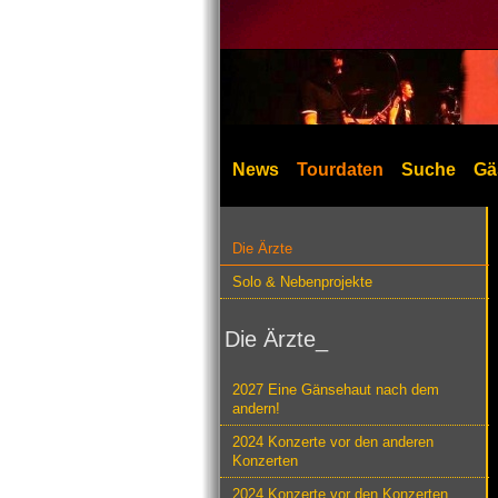
News
Tourdaten
Suche
Gä
Die Ärzte
Solo & Nebenprojekte
Die Ärzte_
2027 Eine Gänsehaut nach dem
andern!
2024 Konzerte vor den anderen
Konzerten
2024 Konzerte vor den Konzerten