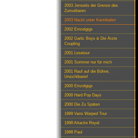
2003 Jenseits der Grenze des
Zumutbaren
2003 Nackt unter Kannibalen
2002 Einzelgigs
2002 Garlic Boys & Die Ärzte
Coupling
2001 Lesetour
2001 Sommer nur für mich
2001 Rauf auf die Bühne,
Unsichtbarer!
2000 Einzelgigs
2000 Hard Pop Days
2000 Die Zu Späten
1999 Vans Warped Tour
1998 Attacke Royal
1998 Paul