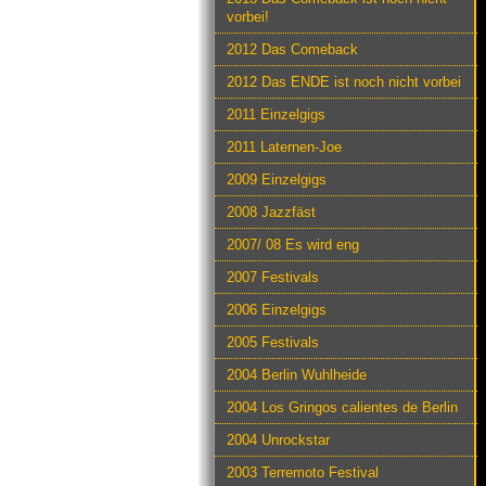
vorbei!
2012 Das Comeback
2012 Das ENDE ist noch nicht vorbei
2011 Einzelgigs
2011 Laternen-Joe
2009 Einzelgigs
2008 Jazzfäst
2007/ 08 Es wird eng
2007 Festivals
2006 Einzelgigs
2005 Festivals
2004 Berlin Wuhlheide
2004 Los Gringos calientes de Berlin
2004 Unrockstar
2003 Terremoto Festival