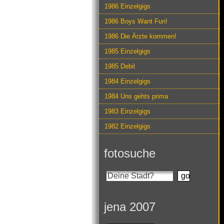
1986 Einzelgigs
1986 Boys Want Fun!
1986 Die Ärzte kommen!
1985 Einzelgigs
1985 Debil
1984 Einzelgigs
1984 Uns gehts prima
1983 Einzelgigs
1982 Einzelgigs
fotosuche
jena 2007