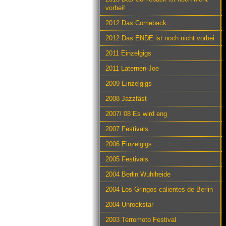
vorbei!
2012 Das Comeback
2012 Das ENDE ist noch nicht vorbei
2011 Einzelgigs
2011 Laternen-Joe
2009 Einzelgigs
2008 Jazzfäst
2007/ 08 Es wird eng
2007 Festivals
2006 Einzelgigs
2005 Festivals
2004 Berlin Wuhlheide
2004 Los Gringos calientes de Berlin
2004 Unrockstar
2003 Terremoto Festival