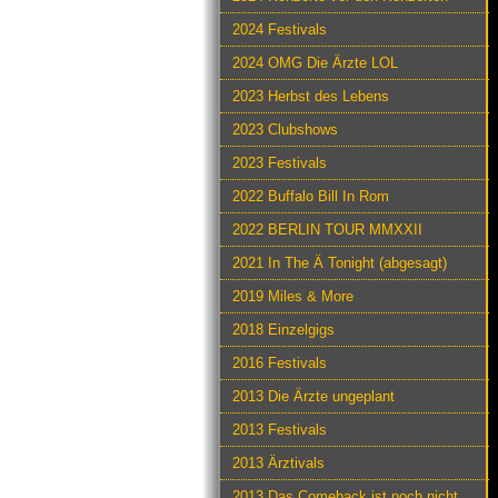
2024 Festivals
2024 OMG Die Ärzte LOL
2023 Herbst des Lebens
2023 Clubshows
2023 Festivals
2022 Buffalo Bill In Rom
2022 BERLIN TOUR MMXXII
2021 In The Ä Tonight (abgesagt)
2019 Miles & More
2018 Einzelgigs
2016 Festivals
2013 Die Ärzte ungeplant
2013 Festivals
2013 Ärztivals
2013 Das Comeback ist noch nicht