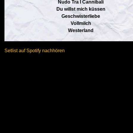
Nudo Tra I Cannibali
Du willst mich küssen
Geschwisterliebe
Vollmilch
Westerland
Setlist auf Spotify nachhören