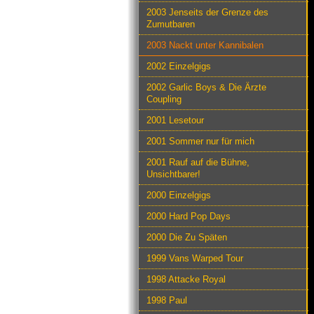
2003 Jenseits der Grenze des
Zumutbaren
2003 Nackt unter Kannibalen
2002 Einzelgigs
2002 Garlic Boys & Die Ärzte
Coupling
2001 Lesetour
2001 Sommer nur für mich
2001 Rauf auf die Bühne,
Unsichtbarer!
2000 Einzelgigs
2000 Hard Pop Days
2000 Die Zu Späten
1999 Vans Warped Tour
1998 Attacke Royal
1998 Paul