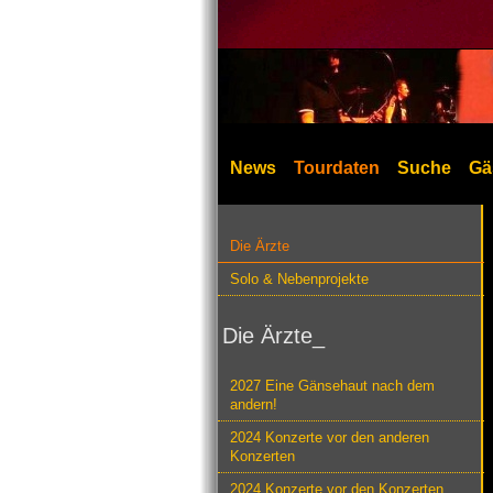
News
Tourdaten
Suche
Gä
Die Ärzte
Solo & Nebenprojekte
Die Ärzte_
2027 Eine Gänsehaut nach dem
andern!
2024 Konzerte vor den anderen
Konzerten
2024 Konzerte vor den Konzerten