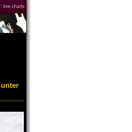
*
live charts
g
 unter