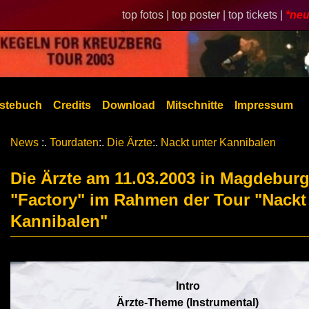
top fotos |
top poster |
top tickets |
*neu
stebuch
Credits
Download
Mitschnitte
Impressum
News
:.
Tourdaten
:.
Die Ärzte
:.
Nackt unter Kannibalen
Die Ärzte am 11.03.2003 in Magdebur
"Factory" im Rahmen der Tour "Nackt
Kannibalen"
Intro
Ärzte-Theme (Instrumental)