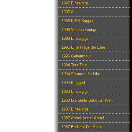
1997 Einzelgigs
1997 Ä
1996 KISS Support
1996 Voodoo Lounge
1996 Einzelgigs
1995 Eine Frage der Ehre
1995 Geheimtour
1994 Tour-Tour
1994 Sömmer der Libe
1993 Plugged
1988 Einzelgigs
1988 Die beste Band der Welt!
1987 Einzelgigs
1987 Ärzte! Ärzte! Ärzte!
1987 Endlich! Die Ärzte