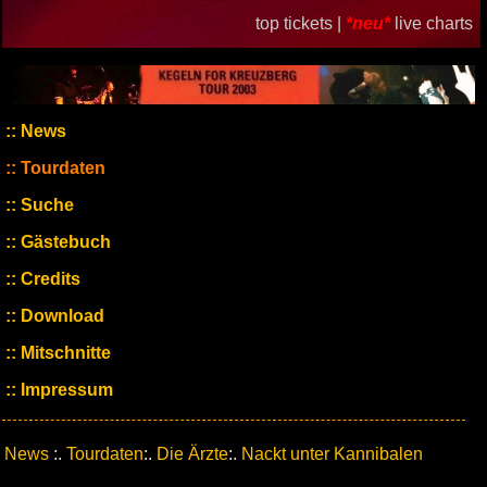
top tickets |
*neu*
live charts
News
Tourdaten
Suche
Gästebuch
Credits
Download
Mitschnitte
Impressum
News
:.
Tourdaten
:.
Die Ärzte
:.
Nackt unter Kannibalen