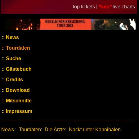
top tickets |
*neu*
live charts
News
Tourdaten
Suche
Gästebuch
Credits
Download
Mitschnitte
Impressum
News
:.
Tourdaten
:.
Die Ärzte
:.
Nackt unter Kannibalen