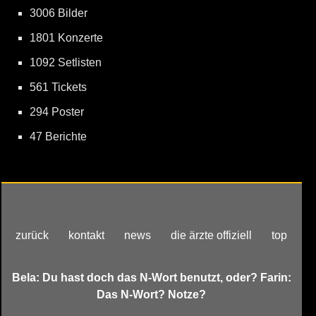
3006 Bilder
1801 Konzerte
1092 Setlisten
561 Tickets
294 Poster
47 Berichte
zurück
kontakt
news
die ärzte offiziell
top
Bela: Du hast doch das N-Wort benutzt, oder? Farin:
Das N-Wort? Notze?