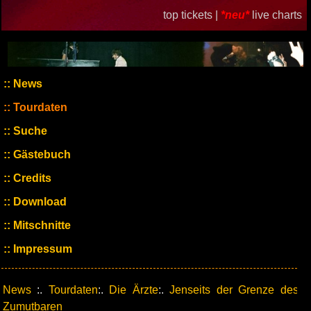
top tickets |
*neu*
live charts
News
Tourdaten
Suche
Gästebuch
Credits
Download
Mitschnitte
Impressum
News
:.
Tourdaten
:.
Die Ärzte
:.
Jenseits der Grenze des
Zumutbaren