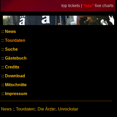
top tickets |
*neu*
live charts
News
Tourdaten
Suche
Gästebuch
Credits
Download
Mitschnitte
Impressum
News
:.
Tourdaten
:.
Die Ärzte
:.
Unrockstar