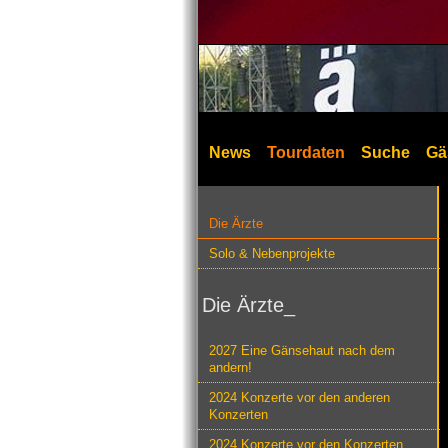
News
Tourdaten
Suche
Gä
Die Ärzte
Solo & Nebenprojekte
Die Ärzte_
2027 Eine Gänsehaut nach dem
andern!
2024 Konzerte vor den anderen
Konzerten
2024 Konzerte vor den Konzerten