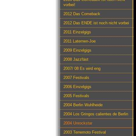
vorbei!
2012 Das Comeback
2012 Das ENDE ist noch nicht vorbei
2011 Einzelgigs
2011 Laternen-Joe
2009 Einzelgigs
2008 Jazzfäst
2007/ 08 Es wird eng
2007 Festivals
2006 Einzelgigs
2005 Festivals
2004 Berlin Wuhlheide
2004 Los Gringos calientes de Berlin
2004 Unrockstar
2003 Terremoto Festival