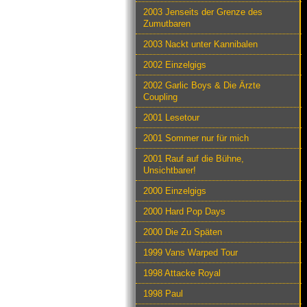
2003 Jenseits der Grenze des
Zumutbaren
2003 Nackt unter Kannibalen
2002 Einzelgigs
2002 Garlic Boys & Die Ärzte
Coupling
2001 Lesetour
2001 Sommer nur für mich
2001 Rauf auf die Bühne,
Unsichtbarer!
2000 Einzelgigs
2000 Hard Pop Days
2000 Die Zu Späten
1999 Vans Warped Tour
1998 Attacke Royal
1998 Paul