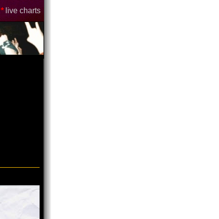
*
live charts