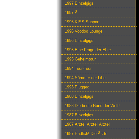
1997 Einzelgigs
1997 Ä
1996 KISS Support
1996 Voodoo Lounge
1996 Einzelgigs
1995 Eine Frage der Ehre
1995 Geheimtour
1994 Tour-Tour
1994 Sömmer der Libe
1993 Plugged
1988 Einzelgigs
1988 Die beste Band der Welt!
1987 Einzelgigs
1987 Ärzte! Ärzte! Ärzte!
1987 Endlich! Die Ärzte