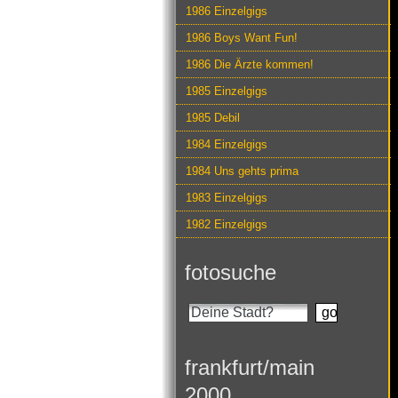
1986 Einzelgigs
1986 Boys Want Fun!
1986 Die Ärzte kommen!
1985 Einzelgigs
1985 Debil
1984 Einzelgigs
1984 Uns gehts prima
1983 Einzelgigs
1982 Einzelgigs
fotosuche
frankfurt/main
2000