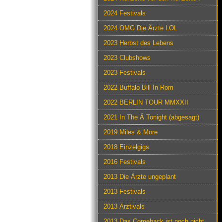
2024 Festivals
2024 OMG Die Ärzte LOL
2023 Herbst des Lebens
2023 Clubshows
2023 Festivals
2022 Buffalo Bill In Rom
2022 BERLIN TOUR MMXXII
2021 In The Ä Tonight (abgesagt)
2019 Miles & More
2018 Einzelgigs
2016 Festivals
2013 Die Ärzte ungeplant
2013 Festivals
2013 Ärztivals
2013 Das Comeback ist noch nicht