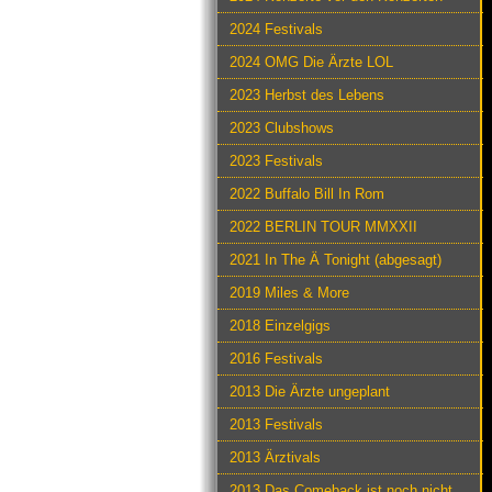
2024 Festivals
2024 OMG Die Ärzte LOL
2023 Herbst des Lebens
2023 Clubshows
2023 Festivals
2022 Buffalo Bill In Rom
2022 BERLIN TOUR MMXXII
2021 In The Ä Tonight (abgesagt)
2019 Miles & More
2018 Einzelgigs
2016 Festivals
2013 Die Ärzte ungeplant
2013 Festivals
2013 Ärztivals
2013 Das Comeback ist noch nicht