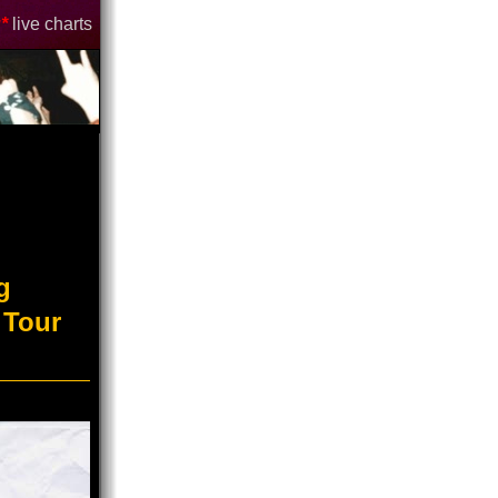
*
live charts
g
 Tour