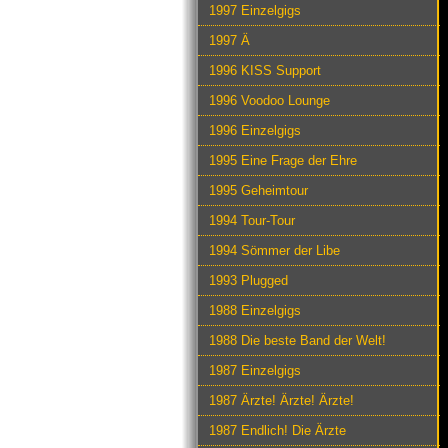
1997 Einzelgigs
1997 Ä
1996 KISS Support
1996 Voodoo Lounge
1996 Einzelgigs
1995 Eine Frage der Ehre
1995 Geheimtour
1994 Tour-Tour
1994 Sömmer der Libe
1993 Plugged
1988 Einzelgigs
1988 Die beste Band der Welt!
1987 Einzelgigs
1987 Ärzte! Ärzte! Ärzte!
1987 Endlich! Die Ärzte