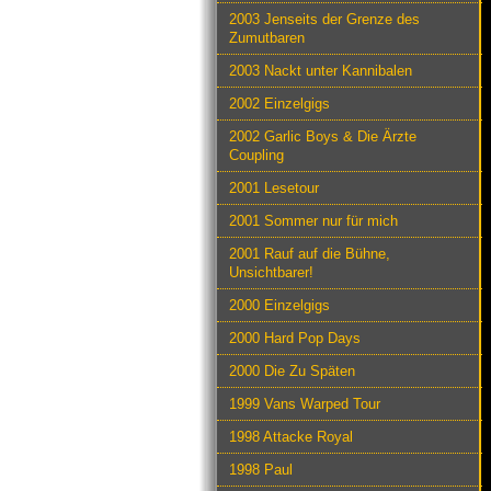
2003 Jenseits der Grenze des
Zumutbaren
2003 Nackt unter Kannibalen
2002 Einzelgigs
2002 Garlic Boys & Die Ärzte
Coupling
2001 Lesetour
2001 Sommer nur für mich
2001 Rauf auf die Bühne,
Unsichtbarer!
2000 Einzelgigs
2000 Hard Pop Days
2000 Die Zu Späten
1999 Vans Warped Tour
1998 Attacke Royal
1998 Paul