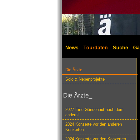
News
Tourdaten
Suche
Gä
Die Ärzte
Solo & Nebenprojekte
Die Ärzte_
2027 Eine Gänsehaut nach dem
andern!
2024 Konzerte vor den anderen
Konzerten
2024 Konzerte vor den Konzerten