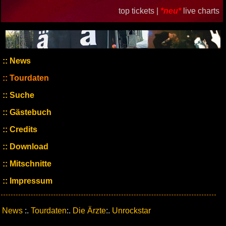
top tickets |
*neu*
live charts
News
Tourdaten
Suche
Gästebuch
Credits
Download
Mitschnitte
Impressum
News
:.
Tourdaten
:.
Die Ärzte
:.
Unrockstar