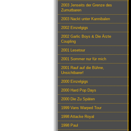
2003 Jenseits der Grenze des
Zumutbaren
2003 Nackt unter Kannibalen
2002 Einzelgigs
2002 Garlic Boys & Die Ärzte
Coupling
2001 Lesetour
2001 Sommer nur für mich
2001 Rauf auf die Bühne,
Unsichtbarer!
2000 Einzelgigs
2000 Hard Pop Days
2000 Die Zu Späten
1999 Vans Warped Tour
1998 Attacke Royal
1998 Paul