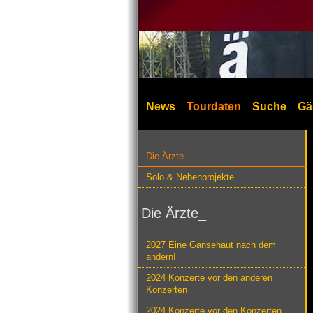
News
Tourdaten
Suche
Gä
Die Ärzte
Solo & Nebenprojekte
Die Ärzte_
2027 Eine Gänsehaut nach dem
andern!
2024 Konzerte vor den anderen
Konzerten
2024 Konzerte vor den Konzerten