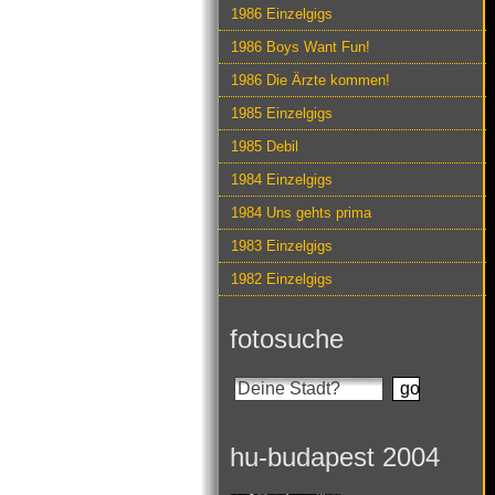
1986 Einzelgigs
1986 Boys Want Fun!
1986 Die Ärzte kommen!
1985 Einzelgigs
1985 Debil
1984 Einzelgigs
1984 Uns gehts prima
1983 Einzelgigs
1982 Einzelgigs
fotosuche
hu-budapest 2004