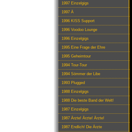
1997 Einzelgigs
1997 Ä
1996 KISS Support
1996 Voodoo Lounge
1996 Einzelgigs
1995 Eine Frage der Ehre
1995 Geheimtour
1994 Tour-Tour
1994 Sömmer der Libe
1993 Plugged
1988 Einzelgigs
1988 Die beste Band der Welt!
1987 Einzelgigs
1987 Ärzte! Ärzte! Ärzte!
1987 Endlich! Die Ärzte