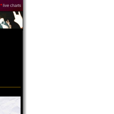
*
live charts