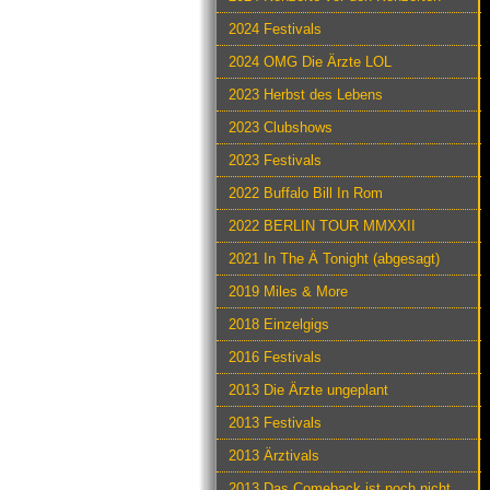
2024 Festivals
2024 OMG Die Ärzte LOL
2023 Herbst des Lebens
2023 Clubshows
2023 Festivals
2022 Buffalo Bill In Rom
2022 BERLIN TOUR MMXXII
2021 In The Ä Tonight (abgesagt)
2019 Miles & More
2018 Einzelgigs
2016 Festivals
2013 Die Ärzte ungeplant
2013 Festivals
2013 Ärztivals
2013 Das Comeback ist noch nicht