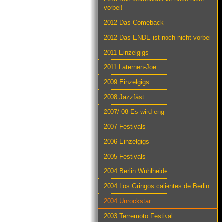
vorbei!
2012 Das Comeback
2012 Das ENDE ist noch nicht vorbei
2011 Einzelgigs
2011 Laternen-Joe
2009 Einzelgigs
2008 Jazzfäst
2007/ 08 Es wird eng
2007 Festivals
2006 Einzelgigs
2005 Festivals
2004 Berlin Wuhlheide
2004 Los Gringos calientes de Berlin
2004 Unrockstar
2003 Terremoto Festival